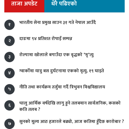
ताजा अपडेट
धेरै पढिएको
भारतीय सेना प्रमुख साउन ३१ गते नेपाल आउँदै
१
दाङमा ९४ प्रतिशत रोपाइँ सम्पन्न
२
रोल्पामा खोलाले बगाउँदा एक वृद्धको *मृ*त्यु
३
ग्वार्कोमा यात्रु बस दुर्घटनामा एकको मृत्यु, १९ घाइते
४
नीति तथा कार्यक्रम तर्जुमा गर्दै त्रिभुवन विश्वविद्यालय
५
चालु आर्थिक वर्षदेखि लागु हुने तलबमान सार्वजनिक, कसको
६
कति तलब ?
सुनको मूल्य आठ हजारले बढ्यो, आज कतिमा हुँदैछ कारोबार ?
७