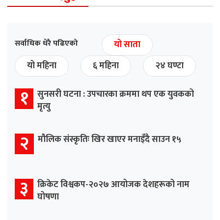
सर्वाधिक धेरै पढिएको
यो साता
यो महिना
६ महिना
२४ घण्टा
१
सुनसरी घटना : उपचारका क्रममा थप एक युवकको
मृत्यु
२
मौलिक संस्कृतिः खिर खाएर मनाइँदै साउन १५
३
क्रिकेट विश्वकप-२०२७ आयोजक देशहरूको नाम
घोषणा