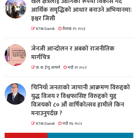
खेल क्षेत्रलाई उद्योगको रूपमा विकास गर्दै
आर्थिक समृद्धिको आधार बनाउने अभियानमा:
इश्वर जिसी
KTM Dainik
वैशाख २५ २०८३
जेनजी आन्दोलन र अबको राजनीतिक
मार्गचित्र
प्रा. डा. ईन्दु आचार्य
भदौ २९ २०८२
चिनियाँ जनताको जापानी आक्रमण विरुद्दको
युद्ध विजय र विश्वफासिष्ट विरुद्दको युद्द
विजयको ८० औं वार्षिकोत्सव हामीले किन
मनाउनुपर्दछ ?
KTM Dainik
भदौ १४ २०८२