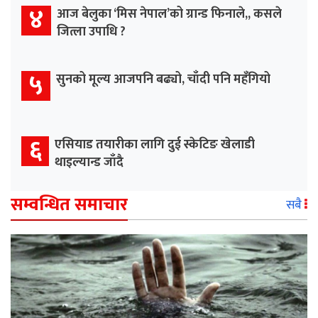
४
आज बेलुका ‘मिस नेपाल’को ग्रान्ड फिनाले,, कसले
जित्ला उपाधि ?
५
सुनको मूल्य आजपनि बढ्यो, चाँदी पनि महँगियो
६
एसियाड तयारीका लागि दुई स्केटिङ खेलाडी
थाइल्यान्ड जाँदै
सम्वन्धित समाचार
सबै