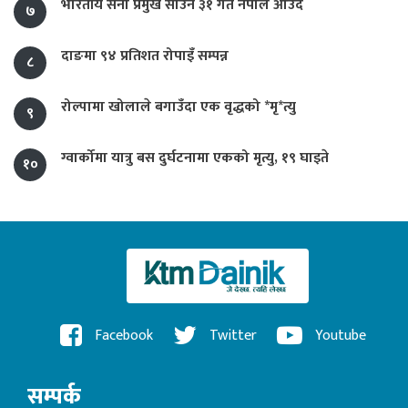
भारतीय सेना प्रमुख साउन ३१ गते नेपाल आउँदै
७
दाङमा ९४ प्रतिशत रोपाइँ सम्पन्न
८
रोल्पामा खोलाले बगाउँदा एक वृद्धको *मृ*त्यु
९
ग्वार्कोमा यात्रु बस दुर्घटनामा एकको मृत्यु, १९ घाइते
१०
Facebook
Twitter
Youtube
सम्पर्क