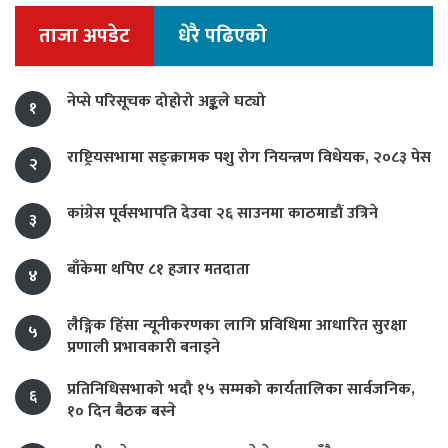
ताजा अपडेट
धेरै पढिएको
नेप्से परिसूचक दोहोरो अङ्कले घट्यो
१
राष्ट्रियसभामा सङ्क्रामक पशु रोग नियन्त्रण विधेयक, २०८३ पेस
२
कांग्रेस पूर्वसभापति देउवा २६ साउनमा काठमाडौं उत्रिने
३
बाँकेमा थपिए ८१ हजार मतदाता
४
लैङ्गिक हिंसा न्यूनीकरणका लागि प्रविधिमा आधारित सुरक्षा
५
प्रणाली प्रभावकारी बनाइने
प्रतिनिधिसभाको भदौ १५ सम्मको कार्यतालिका सार्वजनिक,
६
१० दिन बैठक बस्ने