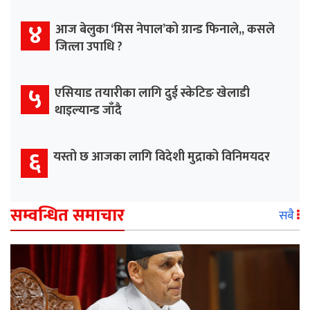
४
आज बेलुका ‘मिस नेपाल’को ग्रान्ड फिनाले,, कसले
जित्ला उपाधि ?
५
एसियाड तयारीका लागि दुई स्केटिङ खेलाडी
थाइल्यान्ड जाँदै
६
यस्तो छ आजका लागि विदेशी मुद्राको विनिमयदर
सम्वन्धित समाचार
सबै