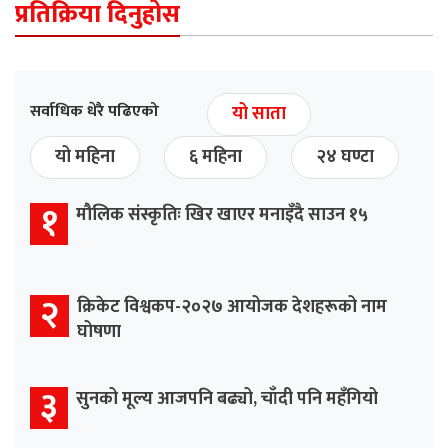
प्रतिक्रिया दिनुहोस
सर्वाधिक धेरै पढिएको
यो साता
यो महिना
६ महिना
२४ घण्टा
१
मौलिक संस्कृतिः खिर खाएर मनाइँदै साउन १५
२
क्रिकेट विश्वकप-२०२७ आयोजक देशहरूको नाम
घोषणा
३
सुनको मूल्य आजपनि बढ्यो, चाँदी पनि महँगियो