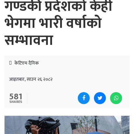
गण्डकी प्रदेशको केही
भेगमा भारी वर्षाको
सम्भावना
केटिएम दैनिक
आइतबार, साउन २६ २०८२
581
SHARES