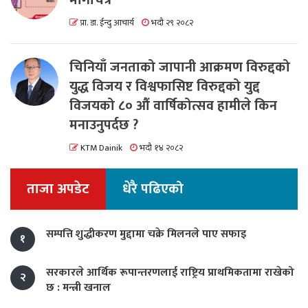
प्रा. डा. ईन्दु आचार्य
भदौ २९ २०८२
चिनियाँ जनताको जापानी आक्रमण विरुद्दको
युद्ध विजय र विश्वफासिष्ट विरुद्दको युद्द
विजयको ८० औं वार्षिकोत्सव हामीले किन
मनाउनुपर्दछ ?
KTM Dainik
भदौ १४ २०८२
ताजा अपडेट
धेरै पढिएको
सम्पत्ति शुद्धीकरण मुद्दामा चक्रे मिलनले पाए सफाइ
१
सरकारले आर्थिक रूपान्तरणलाई राष्ट्रिय प्राथमिकतामा राखेको
२
छ : मन्त्री खनाल