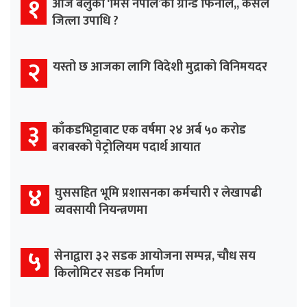
१
आज बेलुका ‘मिस नेपाल’को ग्रान्ड फिनाले,, कसले
जित्ला उपाधि ?
२
यस्तो छ आजका लागि विदेशी मुद्राको विनिमयदर
३
काँकडभिट्टाबाट एक वर्षमा २४ अर्ब ५० करोड
बराबरको पेट्रोलियम पदार्थ आयात
४
घुससहित भूमि प्रशासनका कर्मचारी र लेखापढी
व्यवसायी नियन्त्रणमा
५
सेनाद्वारा ३२ सडक आयोजना सम्पन्न, चौध सय
किलोमिटर सडक निर्माण