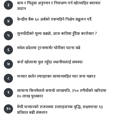
बाघ र चितुवा अनुगमन र नियन्त्रण गर्न खोरसहित क्यामरा
३
जडान
केन्द्रीय बैंक ६० अर्बको एकमहिने निक्षेप सङ्कलन गर्दै
४
सुनचाँदीको मूल्य बढ्यो, आज कतिमा हुँदैछ कारोबार ?
५
मधेस प्रदेशमा ट्रान्सफर्मर चोरीका घटना बढे
६
कर्रा खोलामा पुल नहुँदा स्थानीयलाई समस्या
७
भन्सार छलेर ल्याइएका सामानसहित चार जना पक्राउ
८
सामान्य किनमेलले बनायो लाखपति, २५० रुपैयाँको खरिदमा
९
१० लाख पुरस्कार
मेची भन्सारको राजस्वमा उत्साहजनक वृद्धि, लक्ष्यभन्दा ९३
१०
प्रतिशत बढी संकलन