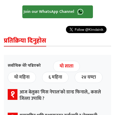
Join our WhatsApp Channel
प्रतिक्रिया दिनुहोस
सर्वाधिक धेरै पढिएको
यो साता
यो महिना
६ महिना
२४ घण्टा
१
आज बेलुका ‘मिस नेपाल’को ग्रान्ड फिनाले,, कसले
जित्ला उपाधि ?