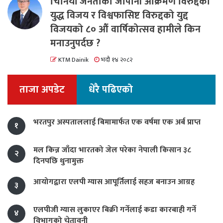
चिनियाँ जनताको जापानी आक्रमण विरुद्दको
युद्ध विजय र विश्वफासिष्ट विरुद्दको युद्द
विजयको ८० औं वार्षिकोत्सव हामीले किन
मनाउनुपर्दछ ?
KTM Dainik
भदौ १४ २०८२
ताजा अपडेट
धेरै पढिएको
भरतपुर अस्पताललाई बिमामार्फत एक वर्षमा एक अर्ब प्राप्त
१
मल किन्न जाँदा भारतको जेल परेका नेपाली किसान ३८
२
दिनपछि थुनामुक्त
आयोगद्वारा एलपी ग्यास आपूर्तिलाई सहज बनाउन आग्रह
३
एलपीजी ग्यास लुकाएर बिक्री गर्नेलाई कडा कारबाही गर्ने
४
विभागको चेतावनी