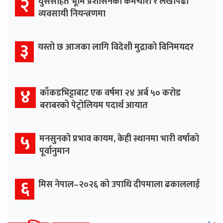
२
घुससहित भूमि प्रशासनका कर्मचारी र लेखापढी
व्यवसायी नियन्त्रणमा
३
यस्तो छ आजका लागि विदेशी मुद्राको विनिमयदर
४
काँकडभिट्टाबाट एक वर्षमा २४ अर्ब ५० करोड
बराबरको पेट्रोलियम पदार्थ आयात
५
मनसुनको प्रभाव कायम, केही स्थानमा भारी वर्षाको
पूर्वानुमान
६
मिस नेपाल–२०२६ को उपाधि दीपमाला ढकाललाई