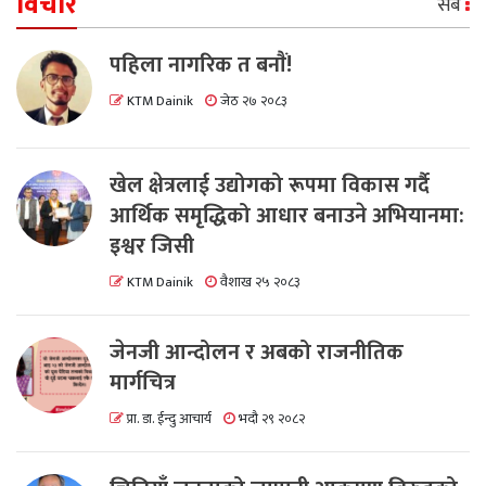
विचार
सबै
पहिला नागरिक त बनाैं!
KTM Dainik
जेठ २७ २०८३
खेल क्षेत्रलाई उद्योगको रूपमा विकास गर्दै
आर्थिक समृद्धिको आधार बनाउने अभियानमा:
इश्वर जिसी
KTM Dainik
वैशाख २५ २०८३
जेनजी आन्दोलन र अबको राजनीतिक
मार्गचित्र
प्रा. डा. ईन्दु आचार्य
भदौ २९ २०८२