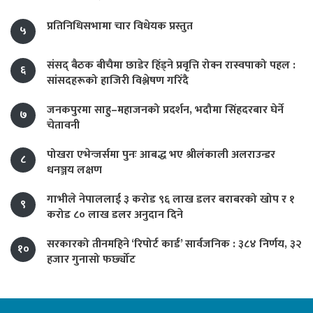
प्रतिनिधिसभामा चार विधेयक प्रस्तुत
५
संसद् बैठक बीचैमा छाडेर हिँड्ने प्रवृत्ति रोक्न रास्वपाको पहल :
६
सांसदहरूको हाजिरी विश्लेषण गरिँदै
जनकपुरमा साहु–महाजनको प्रदर्शन, भदौमा सिंहदरबार घेर्ने
७
चेतावनी
पोखरा एभेन्जर्समा पुनः आबद्ध भए श्रीलंकाली अलराउन्डर
८
धनञ्जय लक्षण
गाभीले नेपाललाई ३ करोड ९६ लाख डलर बराबरको खोप र १
९
करोड ८० लाख डलर अनुदान दिने
सरकारको तीनमहिने ‘रिपोर्ट कार्ड’ सार्वजनिक : ३८४ निर्णय, ३२
१०
हजार गुनासो फर्छ्योट