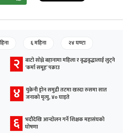
हिना
६ महिना
२४ घण्टा
२
बाटो सोध्ने बहानामा महिला र वृद्धवृद्धालाई लुट्ने
‘कर्मा समूह’ पक्राउ
४
युक्रेनी ड्रोन समुद्री तटमा खस्दा रुसमा सात
जनाको मृत्यु, ४० घाइते
६
भदौदेखि आन्दोलन गर्ने शिक्षक महासंघको
घोषणा