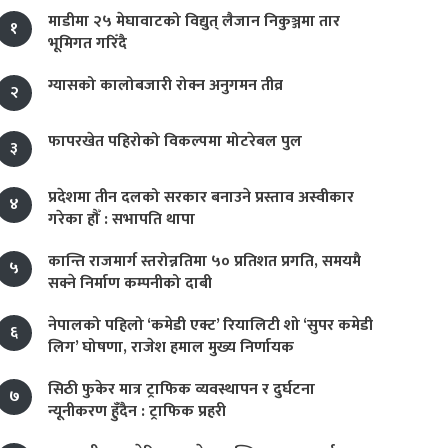
माडीमा २५ मेघावाटको विद्युत् लैजान निकुञ्जमा तार
१
भूमिगत गरिँदै
ग्यासको कालोबजारी रोक्न अनुगमन तीव्र
२
फापरखेत पहिरोको विकल्पमा मोटरेबल पुल
३
प्रदेशमा तीन दलको सरकार बनाउने प्रस्ताव अस्वीकार
४
गरेका हौँ : सभापति थापा
कान्ति राजमार्ग स्तरोन्नतिमा ५० प्रतिशत प्रगति, समयमै
५
सक्ने निर्माण कम्पनीको दाबी
नेपालको पहिलो ‘कमेडी एक्ट’ रियालिटी शो ‘सुपर कमेडी
६
लिग’ घोषणा, राजेश हमाल मुख्य निर्णायक
सिठी फुकेर मात्र ट्राफिक व्यवस्थापन र दुर्घटना
७
न्यूनीकरण हुँदैन : ट्राफिक प्रहरी