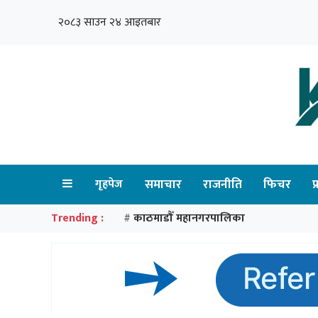
२०८३ साउन २४ आइतबार
गृहपेज
समाचार
राजनीति
फिचर
प
Trending :
काठमाडौँ महानगरपालिका
#