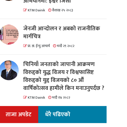
अभियानमा: इश्वर जिसी
KTM Dainik
वैशाख २५ २०८३
जेनजी आन्दोलन र अबको राजनीतिक
मार्गचित्र
प्रा. डा. ईन्दु आचार्य
भदौ २९ २०८२
चिनियाँ जनताको जापानी आक्रमण
विरुद्दको युद्ध विजय र विश्वफासिष्ट
विरुद्दको युद्द विजयको ८० औं
वार्षिकोत्सव हामीले किन मनाउनुपर्दछ ?
KTM Dainik
भदौ १४ २०८२
ताजा अपडेट
धेरै पढिएको