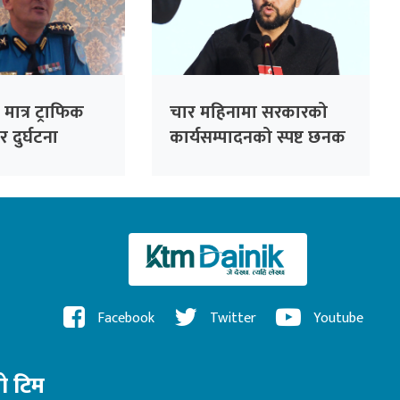
मात्र ट्राफिक
चार महिनामा सरकारको
र दुर्घटना
कार्यसम्पादनको स्पष्ट छनक
ुँदैन : ट्राफिक
देखिनुपर्थ्यो : सभापति
लामिछाने
Facebook
Twitter
Youtube
रो टिम