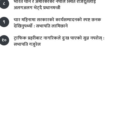
भारत चीन र अमेरिकाका नेपाल स्थित राजदूतलाई
८
अलगअलग भेट्दै प्रधानमन्त्री
चार महिनामा सरकारको कार्यसम्पादनको स्पष्ट छनक
९
देखिनुपर्थ्यो : सभापति लामिछाने
ट्राफिक प्रहरीबाट नागरिकले दुःख पाएको सुन्न नपरोस् :
१०
सभापति गजुरेल