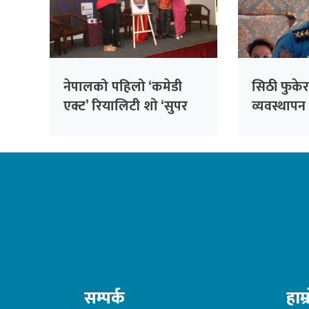
नेपालको पहिलो ‘कमेडी
सिठी फुकेर 
एक्ट’ रियालिटी शो ‘सुपर
व्यवस्थापन 
कमेडी लिग’ घोषणा, राजेश
न्यूनीकरण ह
हमाल मुख्य निर्णायक
प्रहरी
सम्पर्क
हाम्