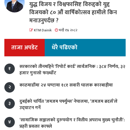
युद्ध विजय र विश्वफासिष्ट विरुद्दको युद्द
विजयको ८० औं वार्षिकोत्सव हामीले किन
मनाउनुपर्दछ ?
KTM Dainik
भदौ १४ २०८२
ताजा अपडेट
धेरै पढिएको
सरकारको तीनमहिने ‘रिपोर्ट कार्ड’ सार्वजनिक : ३८४ निर्णय, ३२
१
हजार गुनासो फर्छ्योट
काठमाडौंमा २४ घण्टामा १८१ सवारी चालक कारबाहीमा
२
दुबईको चर्चित ‘जमजम पर्फ्युम्स’ नेपालमा, ‘जमजम ब्रदर्स’ले
३
उद्घाटन गर्ने
‘सामाजिक सञ्जालको दुरुपयोग र वित्तीय अपराध मुख्य चुनौती’:
४
प्रहरी प्रवक्ता काफ्ले