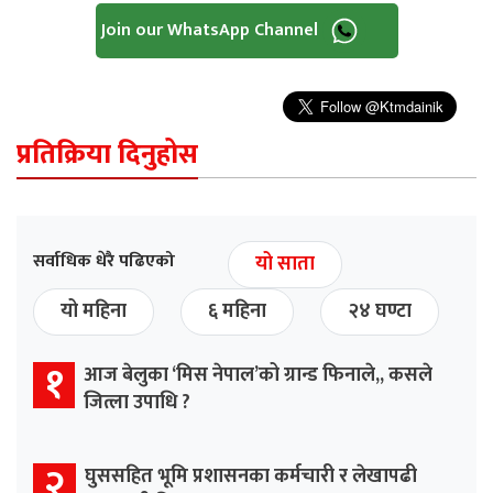
Join our WhatsApp Channel
प्रतिक्रिया दिनुहोस
सर्वाधिक धेरै पढिएको
यो साता
यो महिना
६ महिना
२४ घण्टा
१
आज बेलुका ‘मिस नेपाल’को ग्रान्ड फिनाले,, कसले
जित्ला उपाधि ?
२
घुससहित भूमि प्रशासनका कर्मचारी र लेखापढी