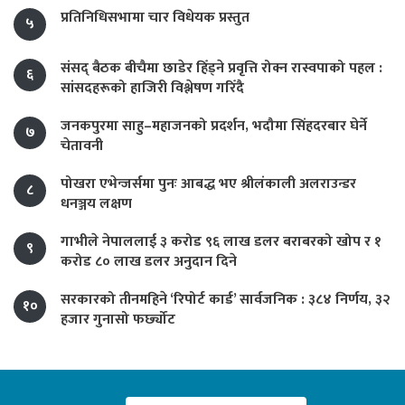
प्रतिनिधिसभामा चार विधेयक प्रस्तुत
५
संसद् बैठक बीचैमा छाडेर हिँड्ने प्रवृत्ति रोक्न रास्वपाको पहल :
६
सांसदहरूको हाजिरी विश्लेषण गरिँदै
जनकपुरमा साहु–महाजनको प्रदर्शन, भदौमा सिंहदरबार घेर्ने
७
चेतावनी
पोखरा एभेन्जर्समा पुनः आबद्ध भए श्रीलंकाली अलराउन्डर
८
धनञ्जय लक्षण
गाभीले नेपाललाई ३ करोड ९६ लाख डलर बराबरको खोप र १
९
करोड ८० लाख डलर अनुदान दिने
सरकारको तीनमहिने ‘रिपोर्ट कार्ड’ सार्वजनिक : ३८४ निर्णय, ३२
१०
हजार गुनासो फर्छ्योट