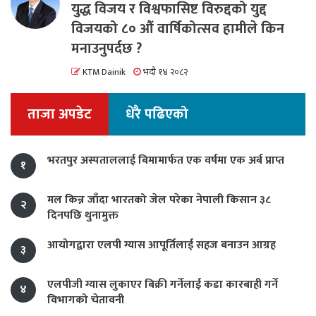
युद्ध विजय र विश्वफासिष्ट विरुद्दको युद्द
विजयको ८० औं वार्षिकोत्सव हामीले किन
मनाउनुपर्दछ ?
KTM Dainik
भदौ १४ २०८२
ताजा अपडेट
धेरै पढिएको
भरतपुर अस्पताललाई बिमामार्फत एक वर्षमा एक अर्ब प्राप्त
१
मल किन्न जाँदा भारतको जेल परेका नेपाली किसान ३८
२
दिनपछि थुनामुक्त
आयोगद्वारा एलपी ग्यास आपूर्तिलाई सहज बनाउन आग्रह
३
एलपीजी ग्यास लुकाएर बिक्री गर्नेलाई कडा कारबाही गर्ने
४
विभागको चेतावनी