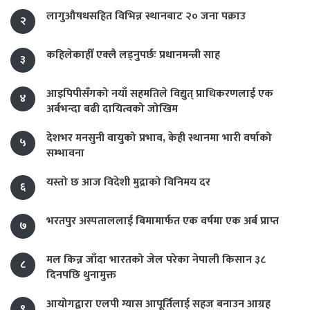
लागुऔषधसहित विभिन्न स्थानबाट २० जना पक्राउ
२
कहिलेकाहीँ एक्लै लड्नुपर्छः प्रधानमन्त्री साह
३
आइपिपीसँगको नयाँ सहमतिले विद्युत् प्राधिकरणलाई एक
४
अर्बभन्दा बढी दायित्वको जोखिम
देशभर मनसुनी वायुको प्रभाव, केही स्थानमा भारी वर्षाको
५
सम्भावना
यस्तो छ आज विदेशी मुद्राको विनिमय दर
६
भरतपुर अस्पताललाई बिमामार्फत एक वर्षमा एक अर्ब प्राप्त
७
मल किन्न जाँदा भारतको जेल परेका नेपाली किसान ३८
८
दिनपछि थुनामुक्त
आयोगद्वारा एलपी ग्यास आपूर्तिलाई सहज बनाउन आग्रह
९