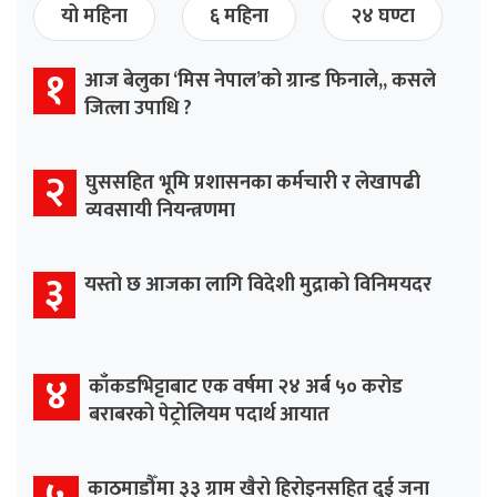
यो महिना
६ महिना
२४ घण्टा
१
आज बेलुका ‘मिस नेपाल’को ग्रान्ड फिनाले,, कसले
जित्ला उपाधि ?
२
घुससहित भूमि प्रशासनका कर्मचारी र लेखापढी
व्यवसायी नियन्त्रणमा
३
यस्तो छ आजका लागि विदेशी मुद्राको विनिमयदर
४
काँकडभिट्टाबाट एक वर्षमा २४ अर्ब ५० करोड
बराबरको पेट्रोलियम पदार्थ आयात
काठमाडौँमा ३३ ग्राम खैरो हिरोइनसहित दुई जना