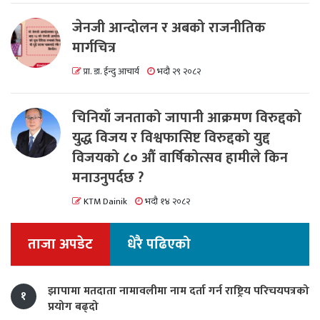
जेनजी आन्दोलन र अबको राजनीतिक
मार्गचित्र
प्रा. डा. ईन्दु आचार्य
भदौ २९ २०८२
चिनियाँ जनताको जापानी आक्रमण विरुद्दको
युद्ध विजय र विश्वफासिष्ट विरुद्दको युद्द
विजयको ८० औं वार्षिकोत्सव हामीले किन
मनाउनुपर्दछ ?
KTM Dainik
भदौ १४ २०८२
ताजा अपडेट
धेरै पढिएको
झापामा मतदाता नामावलीमा नाम दर्ता गर्न राष्ट्रिय परिचयपत्रको
१
प्रयोग बढ्दो