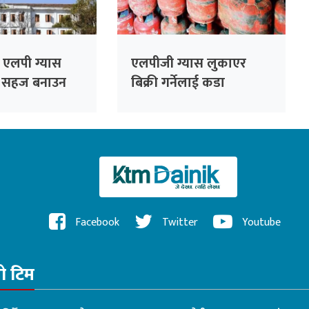
 एलपी ग्यास
एलपीजी ग्यास लुकाएर
ई सहज बनाउन
बिक्री गर्नेलाई कडा
कारबाही गर्ने विभागको
चेतावनी
Facebook
Twitter
Youtube
रो टिम