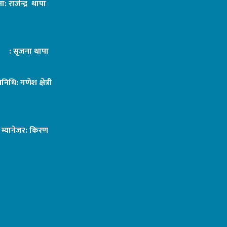
ा: राजेन्द्र थापा
ट : सृजना थापा
तिनिधि: गणेश क्षेत्री
ङ म्यानेजर: किरण