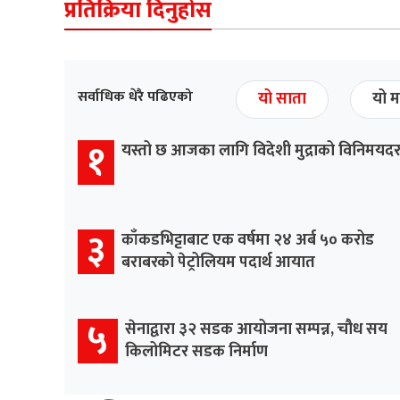
प्रतिक्रिया दिनुहोस
सर्वाधिक धेरै पढिएको
यो साता
यो म
१
यस्तो छ आजका लागि विदेशी मुद्राको विनिमयद
३
काँकडभिट्टाबाट एक वर्षमा २४ अर्ब ५० करोड
बराबरको पेट्रोलियम पदार्थ आयात
५
सेनाद्वारा ३२ सडक आयोजना सम्पन्न, चौध सय
किलोमिटर सडक निर्माण