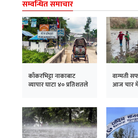
सम्वन्धित समाचार
काँकरभिट्टा नाकाबाट
वाग्मती स
व्यापार घाटा ४० प्रतिशतले
आज चार मे
बढ्यो
फोहर सङ्क