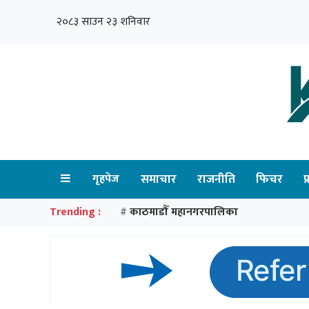
२०८३ साउन २३ शनिवार
गृहपेज
समाचार
राजनीति
फिचर
प
Trending :
काठमाडौँ महानगरपालिका
#