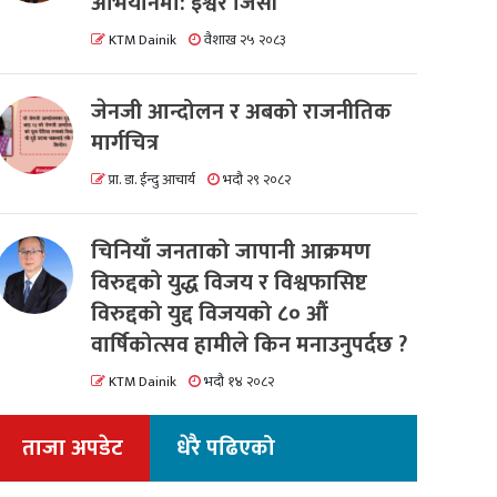
अभियानमा: इश्वर जिसी
KTM Dainik
वैशाख २५ २०८३
जेनजी आन्दोलन र अबको राजनीतिक
मार्गचित्र
प्रा. डा. ईन्दु आचार्य
भदौ २९ २०८२
चिनियाँ जनताको जापानी आक्रमण
विरुद्दको युद्ध विजय र विश्वफासिष्ट
विरुद्दको युद्द विजयको ८० औं
वार्षिकोत्सव हामीले किन मनाउनुपर्दछ ?
KTM Dainik
भदौ १४ २०८२
ताजा अपडेट
धेरै पढिएको