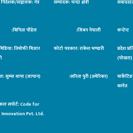
ध निर्देशक/सञ्चालक: नेत्र
सम्पादक: चन्दा क्षेत्री
संवाददात
िनिता पौडेल
:जिबन नेपाली
कन्टेन्
िमिडिया: तिमोफी मिजार
फोटो पत्रकार: राकेश भण्डारी
प्रदेश प्र
ी
(पोखरा)
ल: सुम्मा थापा (जापान)
:सरिता पुरी (अमेरिका)
मार्केटि
बस्नेत
िकल सपोर्ट:
Code for
 Innovation Pvt. Ltd.