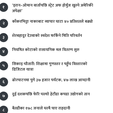
‘इरान–ओमान वार्तापछि स्ट्रेट अफ होर्मुज खुल्ने अमेरिकी
१
अपेक्षा’
काँकरभिट्टा नाकाबाट व्यापार घाटा ४० प्रतिशतले बढ्यो
२
शेरबहादुर देउवाको स्वदेश फर्किने मिति परिवर्तन
३
नियमित कोटाको रासायनिक मल वितरण सुरु
४
सिकाइ चौतारी: शिक्षामा गुणस्तर र पहुँच विस्तारको
५
डिजिटल यात्रा
ढोरपाटनमा पुगे ३७ हजार पर्यटक, ४७ लाख आम्दानी
६
दुई दशकपछि फेरि चल्यो हेटौंडा कपडा उद्योगको तान
७
बैतडीका १७८ जनाले घरमै पाए राहदानी
८