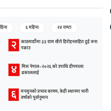
हिना
६ महिना
२४ घण्टा
२
र
काठमाडौँमा ३३ ग्राम खैरो हिरोइनसहित दुई जना
पक्राउ
४
मिस नेपाल–२०२६ को उपाधि दीपमाला
ढकाललाई
६
मनसुनको प्रभाव कायम, केही स्थानमा भारी
वर्षाको पूर्वानुमान