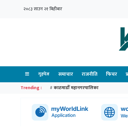
२०८३ साउन २१ बिहीबार
गृहपेज
समाचार
राजनीति
फिचर
प
Trending :
काठमाडौँ महानगरपालिका
#