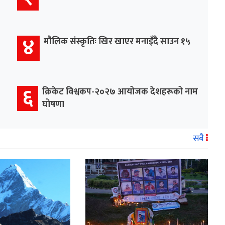
४
मौलिक संस्कृतिः खिर खाएर मनाइँदै साउन १५
६
क्रिकेट विश्वकप-२०२७ आयोजक देशहरूको नाम
घोषणा
सबै