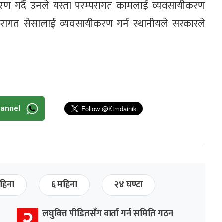
स्मरण गर्दै उनले यस्ता परम्परागत कामलाई व्यवसायीकरण
परागत सेसालाई व्यवसायीकरण गर्न स्थानीयले सरकारले
hannel
हिना
६ महिना
२४ घण्टा
२
लघुवित्त पीडितसँग वार्ता गर्न समिति गठन