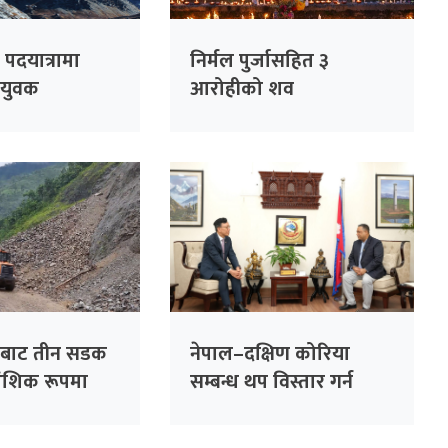
 पदयात्रामा
निर्मल पुर्जासहित ३
 युवक
आरोहीको शव
ीन
सफलतापूर्वक आधार
शिविर ल्याइयो
ोबाट तीन सडक
नेपाल–दक्षिण कोरिया
आंशिक रूपमा
सम्बन्ध थप विस्तार गर्न
परराष्ट्रमन्त्री खनालको जोड