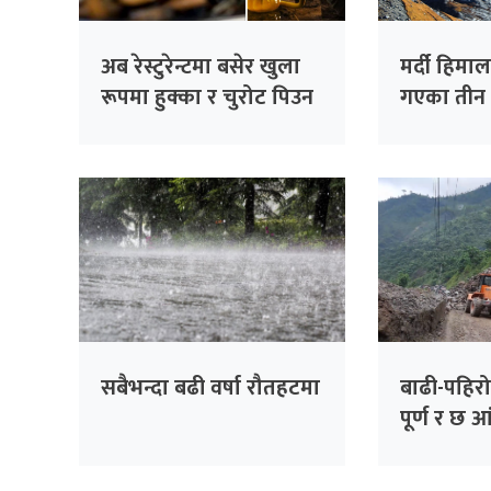
अब रेस्टुरेन्टमा बसेर खुला
मर्दी हिमाल
रूपमा हुक्का र चुरोट पिउन
गएका तीन
नपाइने
सम्पर्कविह
सबैभन्दा बढी वर्षा रौतहटमा
बाढी-पहिर
पूर्ण र छ 
अवरूद्ध