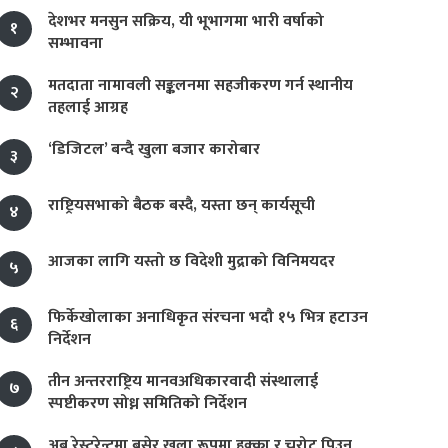
देशभर मनसुन सक्रिय, यी भूभागमा भारी वर्षाको
१
सम्भावना
मतदाता नामावली सङ्कलनमा सहजीकरण गर्न स्थानीय
२
तहलाई आग्रह
‘डिजिटल’ बन्दै खुला बजार कारोबार
३
राष्ट्रियसभाको बैठक बस्दै, यस्ता छन् कार्यसूची
४
आजका लागि यस्तो छ विदेशी मुद्राको विनिमयदर
५
फिर्केखोलाका अनाधिकृत संरचना भदौ १५ भित्र हटाउन
६
निर्देशन
तीन अन्तरराष्ट्रिय मानवअधिकारवादी संस्थालाई
७
स्पष्टीकरण सोध्न समितिको निर्देशन
अब रेस्टुरेन्टमा बसेर खुला रूपमा हुक्का र चुरोट पिउन