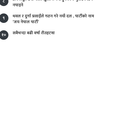
८
नपाइने
धवल र दुर्गा प्रसाईंले गठन गरे नयाँ दल , पार्टीको नाम
९
‘जय नेपाल पार्टी’
सबैभन्दा बढी वर्षा रौतहटमा
१०