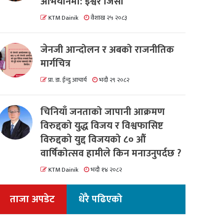
अभियानमा: इश्वर जिसी
KTM Dainik
वैशाख २५ २०८३
जेनजी आन्दोलन र अबको राजनीतिक
मार्गचित्र
प्रा. डा. ईन्दु आचार्य
भदौ २९ २०८२
चिनियाँ जनताको जापानी आक्रमण
विरुद्दको युद्ध विजय र विश्वफासिष्ट
विरुद्दको युद्द विजयको ८० औं
वार्षिकोत्सव हामीले किन मनाउनुपर्दछ ?
KTM Dainik
भदौ १४ २०८२
ताजा अपडेट
धेरै पढिएको