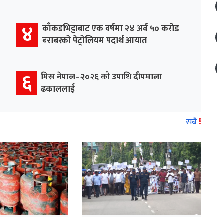
४
र
काँकडभिट्टाबाट एक वर्षमा २४ अर्ब ५० करोड
बराबरको पेट्रोलियम पदार्थ आयात
६
मिस नेपाल–२०२६ को उपाधि दीपमाला
ढकाललाई
सबै