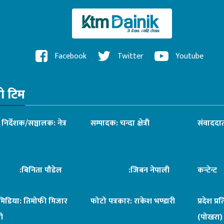
Facebook
Twitter
Youtube
रो टिम
ध निर्देशक/सञ्चालक: नेत्र
सम्पादक: चन्दा क्षेत्री
संवाददात
िनिता पौडेल
:जिबन नेपाली
कन्टेन्
िमिडिया: तिमोफी मिजार
फोटो पत्रकार: राकेश भण्डारी
प्रदेश प्र
ी
(पोखरा)