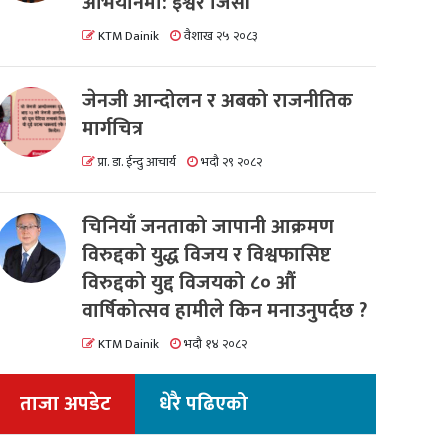
अभियानमा: इश्वर जिसी
KTM Dainik
वैशाख २५ २०८३
जेनजी आन्दोलन र अबको राजनीतिक
मार्गचित्र
प्रा. डा. ईन्दु आचार्य
भदौ २९ २०८२
चिनियाँ जनताको जापानी आक्रमण
विरुद्दको युद्ध विजय र विश्वफासिष्ट
विरुद्दको युद्द विजयको ८० औं
वार्षिकोत्सव हामीले किन मनाउनुपर्दछ ?
KTM Dainik
भदौ १४ २०८२
ताजा अपडेट
धेरै पढिएको