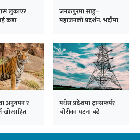
यास लुकाएर
जनकपुरमा साहु–
ेलाई कडा
महाजनको प्रदर्शन, भदौमा
्ने विभागको
सिंहदरबार घेर्ने चेतावनी
ुवा अनुगमन र
मधेस प्रदेशमा ट्रान्सफर्मर
गर्न खोरसहित
चोरीका घटना बढे
डान