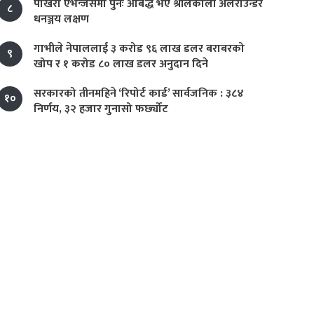
पोखरा एभेन्जर्समा पुनः आबद्ध भए श्रीलंकाली अलराउन्डर
८
धनञ्जय लक्षण
गाभीले नेपाललाई ३ करोड ९६ लाख डलर बराबरको
९
खोप र १ करोड ८० लाख डलर अनुदान दिने
सरकारको तीनमहिने ‘रिपोर्ट कार्ड’ सार्वजनिक : ३८४
१०
निर्णय, ३२ हजार गुनासो फर्छ्योट