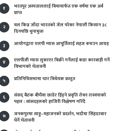
भरतपुर अस्पताललाई बिमामार्फत एक वर्षमा एक अर्ब
१
प्राप्त
मल किन्न जाँदा भारतको जेल परेका नेपाली किसान ३८
२
दिनपछि थुनामुक्त
आयोगद्वारा एलपी ग्यास आपूर्तिलाई सहज बनाउन आग्रह
३
एलपीजी ग्यास लुकाएर बिक्री गर्नेलाई कडा कारबाही गर्ने
४
विभागको चेतावनी
प्रतिनिधिसभामा चार विधेयक प्रस्तुत
५
संसद् बैठक बीचैमा छाडेर हिँड्ने प्रवृत्ति रोक्न रास्वपाको
६
पहल : सांसदहरूको हाजिरी विश्लेषण गरिँदै
जनकपुरमा साहु–महाजनको प्रदर्शन, भदौमा सिंहदरबार
७
घेर्ने चेतावनी