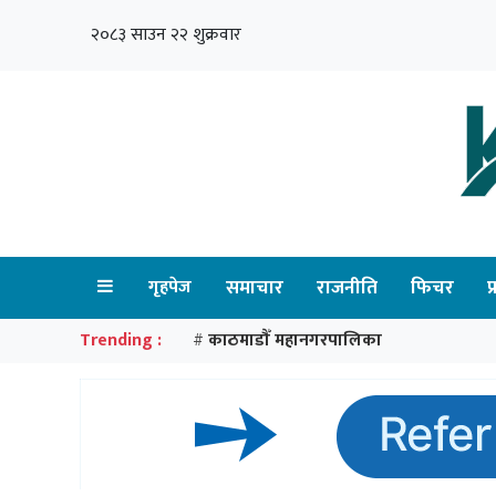
२०८३ साउन २२ शुक्रवार
गृहपेज
समाचार
राजनीति
फिचर
प
Trending :
काठमाडौँ महानगरपालिका
#