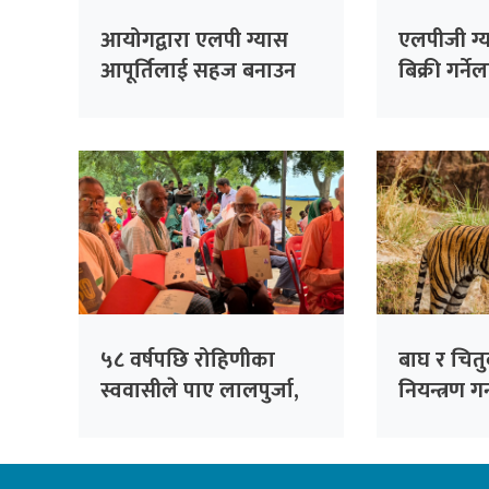
आयोगद्वारा एलपी ग्यास
एलपीजी ग्
आपूर्तिलाई सहज बनाउन
बिक्री गर्न
आग्रह
कारबाही गर
चेतावनी
५८ वर्षपछि रोहिणीका
बाघ र चित
स्ववासीले पाए लालपुर्जा,
नियन्त्रण 
२७१ परिवार बने जग्गाधनी
क्यामरा ज