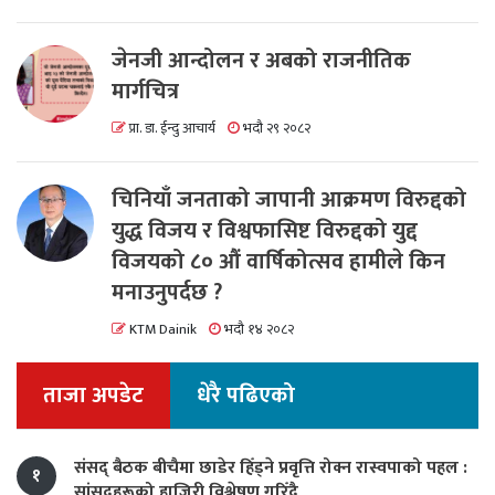
जेनजी आन्दोलन र अबको राजनीतिक
मार्गचित्र
प्रा. डा. ईन्दु आचार्य
भदौ २९ २०८२
चिनियाँ जनताको जापानी आक्रमण विरुद्दको
युद्ध विजय र विश्वफासिष्ट विरुद्दको युद्द
विजयको ८० औं वार्षिकोत्सव हामीले किन
मनाउनुपर्दछ ?
KTM Dainik
भदौ १४ २०८२
ताजा अपडेट
धेरै पढिएको
संसद् बैठक बीचैमा छाडेर हिँड्ने प्रवृत्ति रोक्न रास्वपाको पहल :
१
सांसदहरूको हाजिरी विश्लेषण गरिँदै