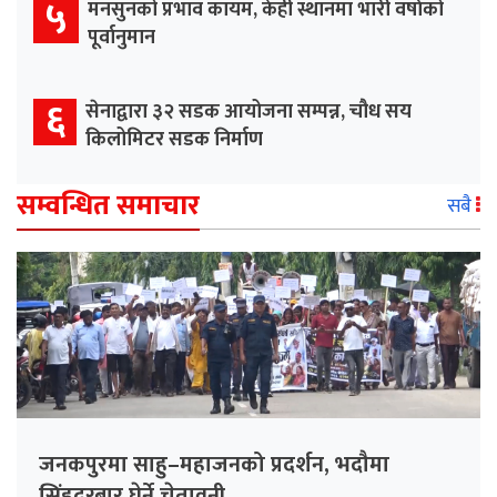
५
मनसुनको प्रभाव कायम, केही स्थानमा भारी वर्षाको
पूर्वानुमान
६
सेनाद्वारा ३२ सडक आयोजना सम्पन्न, चौध सय
किलोमिटर सडक निर्माण
सम्वन्धित समाचार
सबै
जनकपुरमा साहु–महाजनको प्रदर्शन, भदौमा
सिंहदरबार घेर्ने चेतावनी