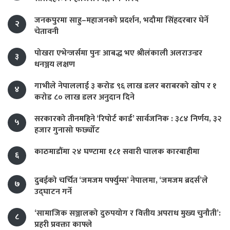
जनकपुरमा साहु–महाजनको प्रदर्शन, भदौमा सिंहदरबार घेर्ने
२
चेतावनी
पोखरा एभेन्जर्समा पुनः आबद्ध भए श्रीलंकाली अलराउन्डर
३
धनञ्जय लक्षण
गाभीले नेपाललाई ३ करोड ९६ लाख डलर बराबरको खोप र १
४
करोड ८० लाख डलर अनुदान दिने
सरकारको तीनमहिने ‘रिपोर्ट कार्ड’ सार्वजनिक : ३८४ निर्णय, ३२
५
हजार गुनासो फर्छ्योट
काठमाडौंमा २४ घण्टामा १८१ सवारी चालक कारबाहीमा
६
दुबईको चर्चित ‘जमजम पर्फ्युम्स’ नेपालमा, ‘जमजम ब्रदर्स’ले
७
उद्घाटन गर्ने
‘सामाजिक सञ्जालको दुरुपयोग र वित्तीय अपराध मुख्य चुनौती’:
८
प्रहरी प्रवक्ता काफ्ले