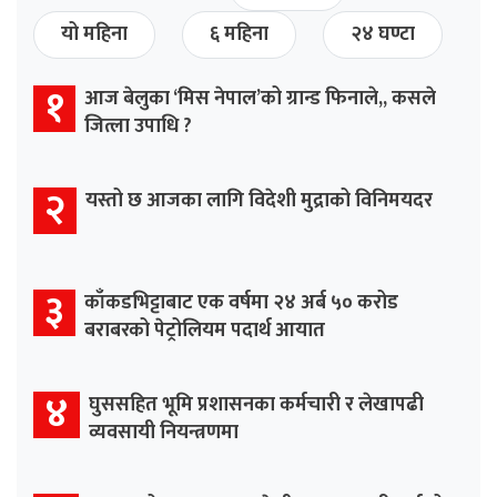
यो महिना
६ महिना
२४ घण्टा
१
आज बेलुका ‘मिस नेपाल’को ग्रान्ड फिनाले,, कसले
जित्ला उपाधि ?
२
यस्तो छ आजका लागि विदेशी मुद्राको विनिमयदर
३
काँकडभिट्टाबाट एक वर्षमा २४ अर्ब ५० करोड
बराबरको पेट्रोलियम पदार्थ आयात
४
घुससहित भूमि प्रशासनका कर्मचारी र लेखापढी
व्यवसायी नियन्त्रणमा