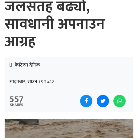
जलसतह बढ्यो,
सावधानी अपनाउन
आग्रह
केटिएम दैनिक
आइतबार, साउन १९ २०८२
557
SHARES