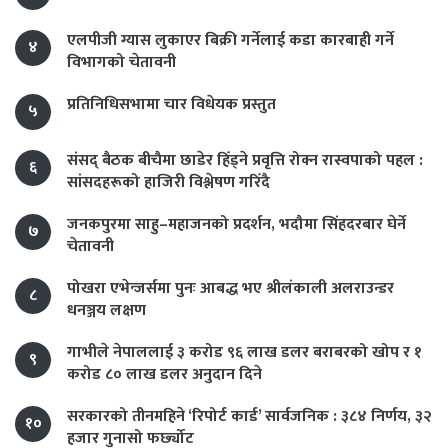
एलपीजी ग्यास लुकाएर बिक्री गर्नेलाई कडा कारबाही गर्ने
४
विभागको चेतावनी
प्रतिनिधिसभामा चार विधेयक प्रस्तुत
५
संसद् बैठक बीचैमा छाडेर हिँड्ने प्रवृत्ति रोक्न रास्वपाको पहल :
६
सांसदहरूको हाजिरी विश्लेषण गरिँदै
जनकपुरमा साहु–महाजनको प्रदर्शन, भदौमा सिंहदरबार घेर्ने
७
चेतावनी
पोखरा एभेन्जर्समा पुनः आबद्ध भए श्रीलंकाली अलराउन्डर
८
धनञ्जय लक्षण
गाभीले नेपाललाई ३ करोड ९६ लाख डलर बराबरको खोप र १
९
करोड ८० लाख डलर अनुदान दिने
सरकारको तीनमहिने ‘रिपोर्ट कार्ड’ सार्वजनिक : ३८४ निर्णय, ३२
१०
हजार गुनासो फर्छ्योट