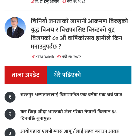
प्रा. डा. ईन्दु आचार्य
भदौ २९ २०८२
चिनियाँ जनताको जापानी आक्रमण विरुद्दको
युद्ध विजय र विश्वफासिष्ट विरुद्दको युद्द
विजयको ८० औं वार्षिकोत्सव हामीले किन
मनाउनुपर्दछ ?
KTM Dainik
भदौ १४ २०८२
ताजा अपडेट
धेरै पढिएको
भरतपुर अस्पताललाई बिमामार्फत एक वर्षमा एक अर्ब प्राप्त
१
मल किन्न जाँदा भारतको जेल परेका नेपाली किसान ३८
२
दिनपछि थुनामुक्त
आयोगद्वारा एलपी ग्यास आपूर्तिलाई सहज बनाउन आग्रह
३