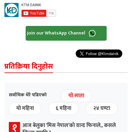
Join our WhatsApp Channel
प्रतिक्रिया दिनुहोस
सर्वाधिक धेरै पढिएको
यो साता
यो महिना
६ महिना
२४ घण्टा
१
आज बेलुका ‘मिस नेपाल’को ग्रान्ड फिनाले,, कसले