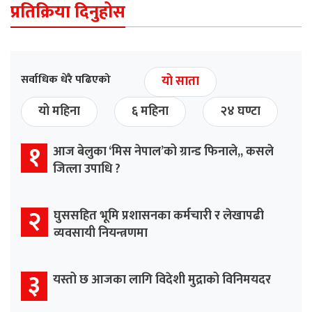
प्रतिक्रिया दिनुहोस
सर्वाधिक धेरै पढिएको
यो साता
यो महिना
६ महिना
२४ घण्टा
१
आज बेलुका ‘मिस नेपाल’को ग्रान्ड फिनाले,, कसले
जित्ला उपाधि ?
२
घुससहित भूमि प्रशासनका कर्मचारी र लेखापढी
व्यवसायी नियन्त्रणमा
३
यस्तो छ आजका लागि विदेशी मुद्राको विनिमयदर