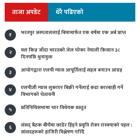
ताजा अपडेट
धेरै पढिएको
भरतपुर अस्पताललाई बिमामार्फत एक वर्षमा एक अर्ब प्राप्त
१
मल किन्न जाँदा भारतको जेल परेका नेपाली किसान ३८
२
दिनपछि थुनामुक्त
आयोगद्वारा एलपी ग्यास आपूर्तिलाई सहज बनाउन आग्रह
३
एलपीजी ग्यास लुकाएर बिक्री गर्नेलाई कडा कारबाही गर्ने
४
विभागको चेतावनी
प्रतिनिधिसभामा चार विधेयक प्रस्तुत
५
संसद् बैठक बीचैमा छाडेर हिँड्ने प्रवृत्ति रोक्न रास्वपाको पहल :
६
सांसदहरूको हाजिरी विश्लेषण गरिँदै