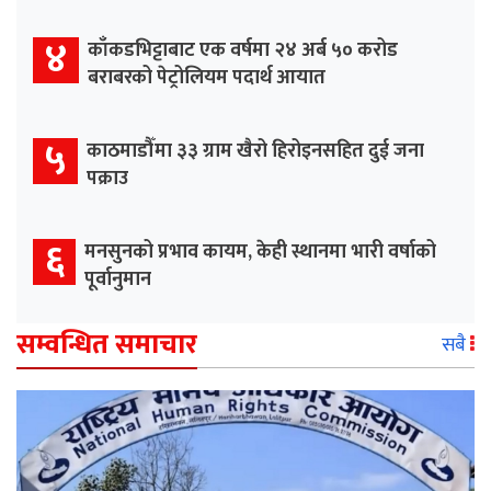
४
काँकडभिट्टाबाट एक वर्षमा २४ अर्ब ५० करोड
बराबरको पेट्रोलियम पदार्थ आयात
५
काठमाडौँमा ३३ ग्राम खैरो हिरोइनसहित दुई जना
पक्राउ
६
मनसुनको प्रभाव कायम, केही स्थानमा भारी वर्षाको
पूर्वानुमान
सम्वन्धित समाचार
सबै