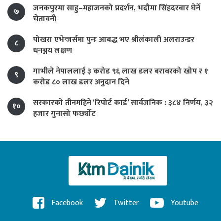
जनकपुरमा साहु–महाजनको प्रदर्शन, भदौमा सिंहदरबार घेर्ने
७
चेतावनी
पोखरा एभेन्जर्समा पुनः आबद्ध भए श्रीलंकाली अलराउन्डर
८
धनञ्जय लक्षण
गाभीले नेपाललाई ३ करोड ९६ लाख डलर बराबरको खोप र १
९
करोड ८० लाख डलर अनुदान दिने
सरकारको तीनमहिने ‘रिपोर्ट कार्ड’ सार्वजनिक : ३८४ निर्णय, ३२
१०
हजार गुनासो फर्छ्योट
Facebook
Twitter
Youtube