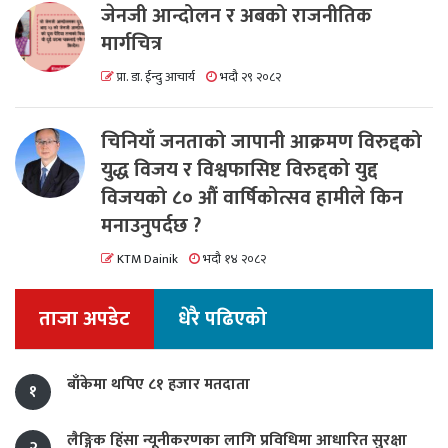
जेनजी आन्दोलन र अबको राजनीतिक
मार्गचित्र
प्रा. डा. ईन्दु आचार्य
भदौ २९ २०८२
चिनियाँ जनताको जापानी आक्रमण विरुद्दको
युद्ध विजय र विश्वफासिष्ट विरुद्दको युद्द
विजयको ८० औं वार्षिकोत्सव हामीले किन
मनाउनुपर्दछ ?
KTM Dainik
भदौ १४ २०८२
ताजा अपडेट
धेरै पढिएको
बाँकेमा थपिए ८१ हजार मतदाता
१
लैङ्गिक हिंसा न्यूनीकरणका लागि प्रविधिमा आधारित सुरक्षा
२