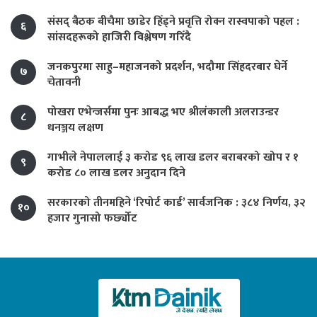
संसद् बैठक बीचैमा छाडेर हिँड्ने प्रवृत्ति रोक्न रास्वपाको पहल :
६
सांसदहरूको हाजिरी विश्लेषण गरिँदै
जनकपुरमा साहु–महाजनको प्रदर्शन, भदौमा सिंहदरबार घेर्ने
७
चेतावनी
पोखरा एभेन्जर्समा पुनः आबद्ध भए श्रीलंकाली अलराउन्डर
८
धनञ्जय लक्षण
गाभीले नेपाललाई ३ करोड ९६ लाख डलर बराबरको खोप र १
९
करोड ८० लाख डलर अनुदान दिने
सरकारको तीनमहिने ‘रिपोर्ट कार्ड’ सार्वजनिक : ३८४ निर्णय, ३२
१०
हजार गुनासो फर्छ्योट