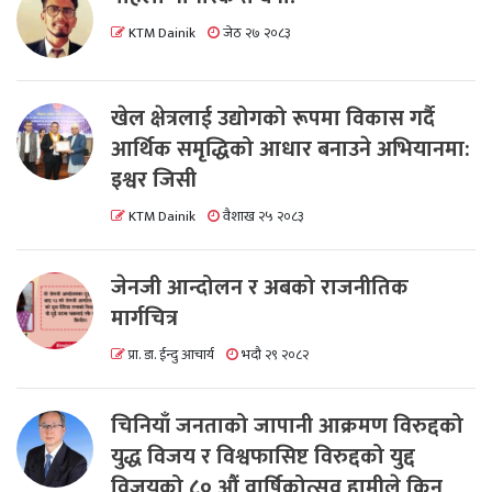
KTM Dainik
जेठ २७ २०८३
खेल क्षेत्रलाई उद्योगको रूपमा विकास गर्दै
आर्थिक समृद्धिको आधार बनाउने अभियानमा:
इश्वर जिसी
KTM Dainik
वैशाख २५ २०८३
जेनजी आन्दोलन र अबको राजनीतिक
मार्गचित्र
प्रा. डा. ईन्दु आचार्य
भदौ २९ २०८२
चिनियाँ जनताको जापानी आक्रमण विरुद्दको
युद्ध विजय र विश्वफासिष्ट विरुद्दको युद्द
विजयको ८० औं वार्षिकोत्सव हामीले किन