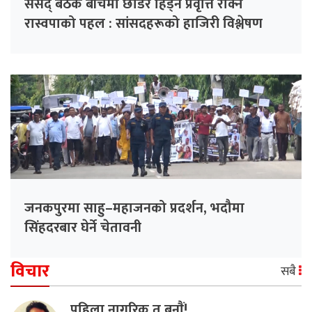
संसद् बैठक बीचैमा छाडेर हिँड्ने प्रवृत्ति रोक्न
रास्वपाको पहल : सांसदहरूको हाजिरी विश्लेषण
गरिँदै
जनकपुरमा साहु–महाजनको प्रदर्शन, भदौमा
सिंहदरबार घेर्ने चेतावनी
विचार
सबै
पहिला नागरिक त बनाैं!