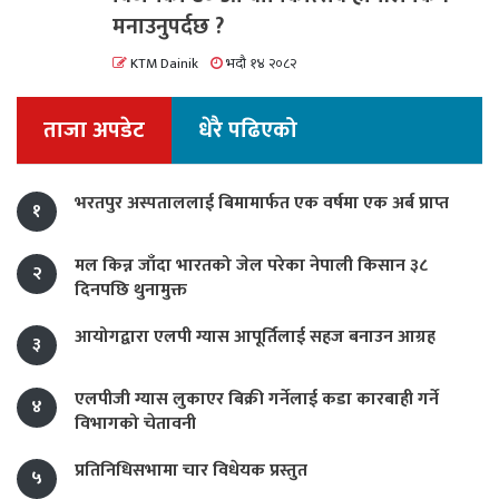
मनाउनुपर्दछ ?
KTM Dainik
भदौ १४ २०८२
ताजा अपडेट
धेरै पढिएको
भरतपुर अस्पताललाई बिमामार्फत एक वर्षमा एक अर्ब प्राप्त
१
मल किन्न जाँदा भारतको जेल परेका नेपाली किसान ३८
२
दिनपछि थुनामुक्त
आयोगद्वारा एलपी ग्यास आपूर्तिलाई सहज बनाउन आग्रह
३
एलपीजी ग्यास लुकाएर बिक्री गर्नेलाई कडा कारबाही गर्ने
४
विभागको चेतावनी
प्रतिनिधिसभामा चार विधेयक प्रस्तुत
५