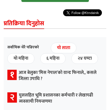
प्रतिक्रिया दिनुहोस
सर्वाधिक धेरै पढिएको
यो साता
यो महिना
६ महिना
२४ घण्टा
१
आज बेलुका ‘मिस नेपाल’को ग्रान्ड फिनाले,, कसले
जित्ला उपाधि ?
२
घुससहित भूमि प्रशासनका कर्मचारी र लेखापढी
व्यवसायी नियन्त्रणमा