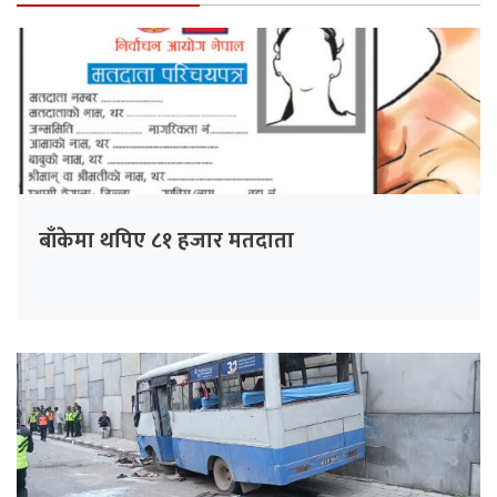
बाँकेमा थपिए ८१ हजार मतदाता