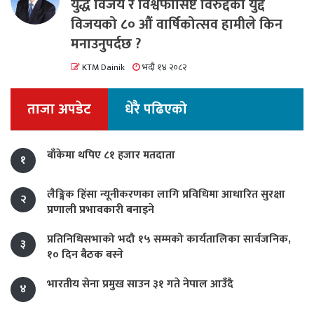
युद्ध विजय र विश्वफासिष्ट विरुद्दको युद्द
विजयको ८० औं वार्षिकोत्सव हामीले किन
मनाउनुपर्दछ ?
KTM Dainik
भदौ १४ २०८२
ताजा अपडेट
धेरै पढिएको
बाँकेमा थपिए ८१ हजार मतदाता
१
लैङ्गिक हिंसा न्यूनीकरणका लागि प्रविधिमा आधारित सुरक्षा
२
प्रणाली प्रभावकारी बनाइने
प्रतिनिधिसभाको भदौ १५ सम्मको कार्यतालिका सार्वजनिक,
३
१० दिन बैठक बस्ने
भारतीय सेना प्रमुख साउन ३१ गते नेपाल आउँदै
४