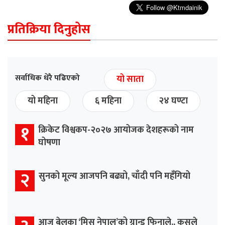
प्रतिक्रिया दिनुहोस
सर्वाधिक धेरै पढिएको
यो साता
यो महिना
६ महिना
२४ घण्टा
१
क्रिकेट विश्वकप-२०२७ आयोजक देशहरूको नाम
घोषणा
२
सुनको मूल्य आजपनि बढ्यो, चाँदी पनि महँगियो
आज बेलुका ‘मिस नेपाल’को ग्रान्ड फिनाले,, कसले