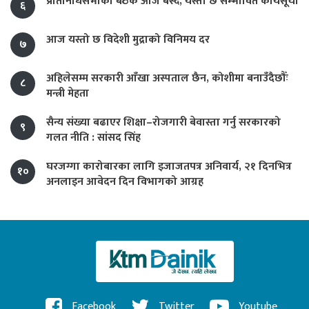
प्रतिनिधिसभाको बैठक आज बस्दै, यस्तो छ सम्भावित कार्यसूची
६
आज यस्तो छ विदेशी मुद्राको विनिमय दर
७
अहिलेसम्म सरकारी आँखा अस्पताल छैन, कोशीमा बनाउँदैछौँः
८
मन्त्री मेहता
सैन्य संख्या बढाएर शिक्षा–रोजगारी बेवास्ता गर्नु सरकारको
९
गलत नीति : सांसद सिंह
घरजग्गा कारोबारका लागि इजाजतपत्र अनिवार्य, २१ दिनभित्र
१०
अनलाइन आवेदन दिन विभागको आग्रह
Facebook
Twitter
Youtube