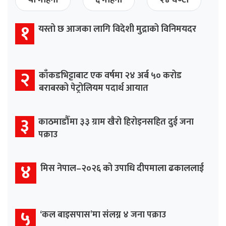
यो महिना
६ महिना
२४ घण्टा
१
यस्तो छ आजका लागि विदेशी मुद्राको विनिमयदर
२
काँकडभिट्टाबाट एक वर्षमा २४ अर्ब ५० करोड
बराबरको पेट्रोलियम पदार्थ आयात
३
काठमाडौँमा ३३ ग्राम खैरो हिरोइनसहित दुई जना
पक्राउ
४
मिस नेपाल–२०२६ को उपाधि दीपमाला ढकाललाई
५
‘कल बाइसपास’मा संलग्न ४ जना पक्राउ