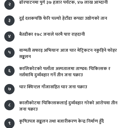
ढोरपाटनमा पुगे ३७ हजार पर्यटक, ४७ लाख आम्दानी
२
दुई दशकपछि फेरि चल्यो हेटौंडा कपडा उद्योगको तान
३
बैतडीका १७८ जनाले घरमै पाए राहदानी
४
वाग्मती सफाइ अभियानः आज चार मेट्रिकटन नकुहिने फोहर
५
सङ्कलन
कालिकोटको पलाँता अस्पतालमा ताण्डव: चिकित्सक र
६
नर्समाथि दुर्व्यवहार गर्ने तीन जना पक्राउ
चार क्विन्टल गाँजासहित चार जना पक्राउ
७
कालीकोटमा चिकित्सकलाई दुर्व्यवहार गरेको आरोपमा तीन
८
जना पक्राउ
कृषिउपज सङ्कलन तथा बजारीकरण केन्द्र निर्माण हुँदै
९