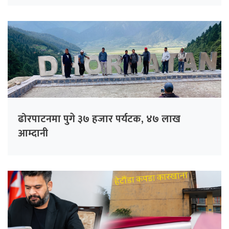
ढोरपाटनमा पुगे ३७ हजार पर्यटक, ४७ लाख
आम्दानी