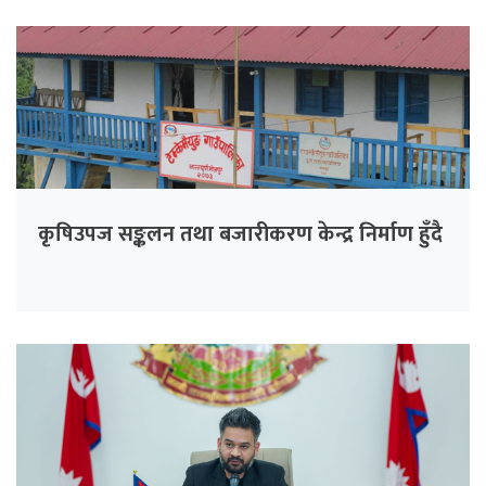
कृषिउपज सङ्कलन तथा बजारीकरण केन्द्र निर्माण हुँदै