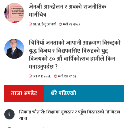
जेनजी आन्दोलन र अबको राजनीतिक
मार्गचित्र
प्रा. डा. ईन्दु आचार्य
भदौ २९ २०८२
चिनियाँ जनताको जापानी आक्रमण विरुद्दको
युद्ध विजय र विश्वफासिष्ट विरुद्दको युद्द
विजयको ८० औं वार्षिकोत्सव हामीले किन
मनाउनुपर्दछ ?
KTM Dainik
भदौ १४ २०८२
ताजा अपडेट
धेरै पढिएको
सिकाइ चौतारी: शिक्षामा गुणस्तर र पहुँच विस्तारको डिजिटल
१
यात्रा