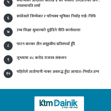
सर्वोच्चको आदेशले वैशाख ४ को फैसला उल्ट्याएको छैन :
५
उपसभापति शर्मा
कांग्रेसले जिम्मेवार र परिपक्व भूमिका निर्वाह गर्छ: निधि
६
उच्च शिक्षा सुधारबारे दुईदिने नीति कार्यशाला
७
पाटन बारका तीन समूहबीच प्रतिस्पर्धा हुँदै
८
जुम्लामा ४८ करोड राजस्व संकलन
९
पहिरोले तातोपानी नाका अवरुद्ध हुँदा आयात–निर्यात ठप्प
१०