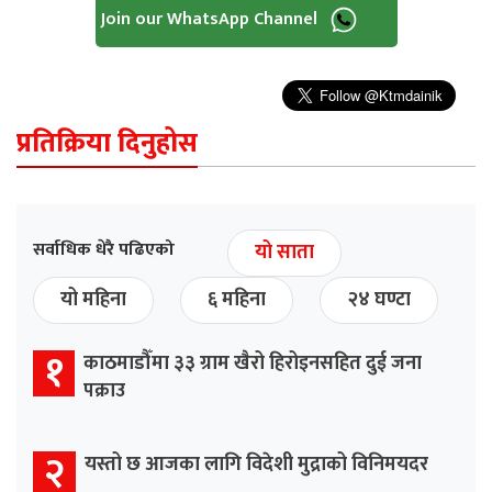
Join our WhatsApp Channel
प्रतिक्रिया दिनुहोस
सर्वाधिक धेरै पढिएको
यो साता
यो महिना
६ महिना
२४ घण्टा
१
काठमाडौँमा ३३ ग्राम खैरो हिरोइनसहित दुई जना
पक्राउ
२
यस्तो छ आजका लागि विदेशी मुद्राको विनिमयदर