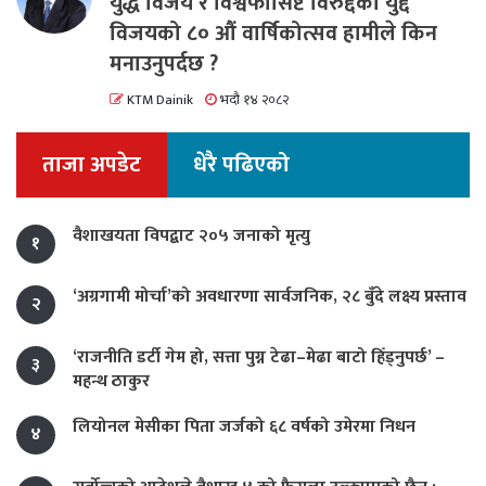
युद्ध विजय र विश्वफासिष्ट विरुद्दको युद्द
विजयको ८० औं वार्षिकोत्सव हामीले किन
मनाउनुपर्दछ ?
KTM Dainik
भदौ १४ २०८२
ताजा अपडेट
धेरै पढिएको
वैशाखयता विपद्बाट २०५ जनाको मृत्यु
१
‘अग्रगामी मोर्चा’को अवधारणा सार्वजनिक, २८ बुँदे लक्ष्य प्रस्ताव
२
‘राजनीति डर्टी गेम हो, सत्ता पुग्न टेढा–मेढा बाटो हिँड्नुपर्छ’ –
३
महन्थ ठाकुर
लियोनल मेसीका पिता जर्जको ६८ वर्षको उमेरमा निधन
४