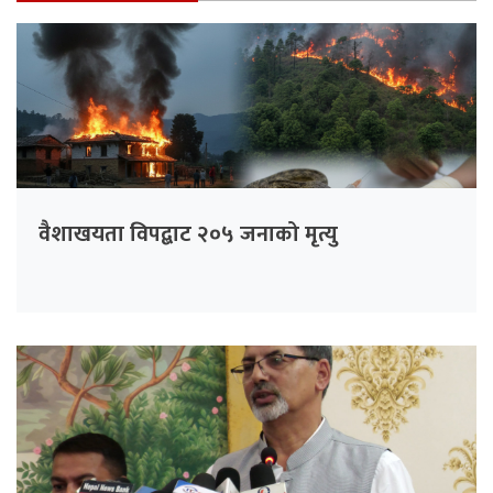
वैशाखयता विपद्बाट २०५ जनाको मृत्यु