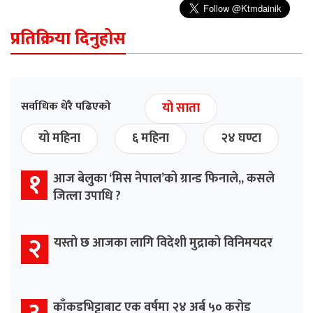
प्रतिक्रिया दिनुहोस
सर्वाधिक धेरै पढिएको
यो साता
यो महिना
६ महिना
२४ घण्टा
१
आज बेलुका ‘मिस नेपाल’को ग्रान्ड फिनाले,, कसले
जित्ला उपाधि ?
२
यस्तो छ आजका लागि विदेशी मुद्राको विनिमयदर
काँकडभिट्टाबाट एक वर्षमा २४ अर्ब ५० करोड