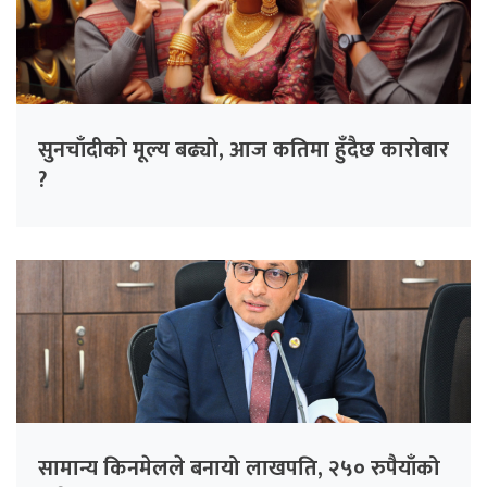
सुनचाँदीको मूल्य बढ्यो, आज कतिमा हुँदैछ कारोबार
?
सामान्य किनमेलले बनायो लाखपति, २५० रुपैयाँको