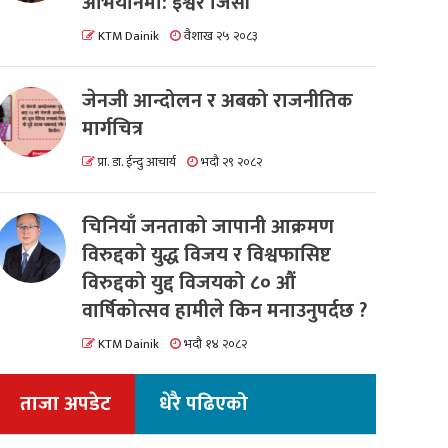
अभियानमा: इश्वर जिसी
KTM Dainik
वैशाख २५ २०८३
जेनजी आन्दोलन र अबको राजनीतिक
मार्गचित्र
प्रा. डा. ईन्दु आचार्य
भदौ २९ २०८२
चिनियाँ जनताको जापानी आक्रमण
विरुद्दको युद्ध विजय र विश्वफासिष्ट
विरुद्दको युद्द विजयको ८० औं
वार्षिकोत्सव हामीले किन मनाउनुपर्दछ ?
KTM Dainik
भदौ १४ २०८२
ताजा अपडेट
धेरै पढिएको