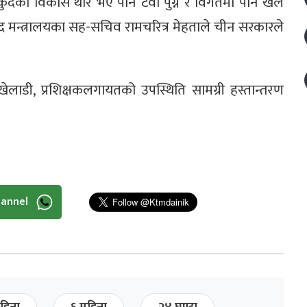
दको विकास थोरै भए पनि टेवा पुग्ने र विगतमा पनि खेल
कुद मन्त्रालयका सह-सचिव रामचरित्र मेहताले चीन सरकारले
खेलाडी, प्रशिक्षकलगायतको उपस्थिति सामग्री हस्तान्तरण
hannel