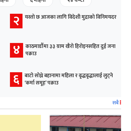
हिना
६ महिना
२४ घण्टा
२
यस्तो छ आजका लागि विदेशी मुद्राको विनिमयदर
४
काठमाडौँमा ३३ ग्राम खैरो हिरोइनसहित दुई जना
पक्राउ
६
बाटो सोध्ने बहानामा महिला र वृद्धवृद्धालाई लुट्ने
‘कर्मा समूह’ पक्राउ
सबै