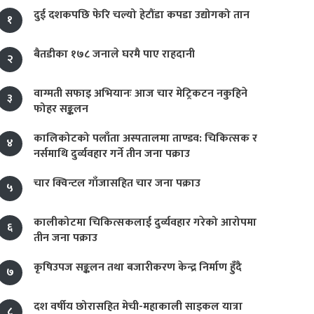
दुई दशकपछि फेरि चल्यो हेटौंडा कपडा उद्योगको तान
१
बैतडीका १७८ जनाले घरमै पाए राहदानी
२
वाग्मती सफाइ अभियानः आज चार मेट्रिकटन नकुहिने
३
फोहर सङ्कलन
कालिकोटको पलाँता अस्पतालमा ताण्डव: चिकित्सक र
४
नर्समाथि दुर्व्यवहार गर्ने तीन जना पक्राउ
चार क्विन्टल गाँजासहित चार जना पक्राउ
५
कालीकोटमा चिकित्सकलाई दुर्व्यवहार गरेको आरोपमा
६
तीन जना पक्राउ
कृषिउपज सङ्कलन तथा बजारीकरण केन्द्र निर्माण हुँदै
७
दश वर्षीय छोरासहित मेची-महाकाली साइकल यात्रा
८