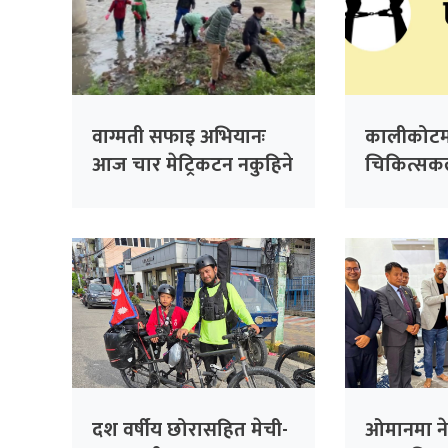
वाग्मती सफाइ अभियानः
कालीकोटम
आज चार मेट्रिकटन नकुहिने
चिकित्सकला
फोहर सङ्कलन
गरेको आरो
पक्राउ
दश वर्षीय छोरासहित मेची-
ओमानमा ने