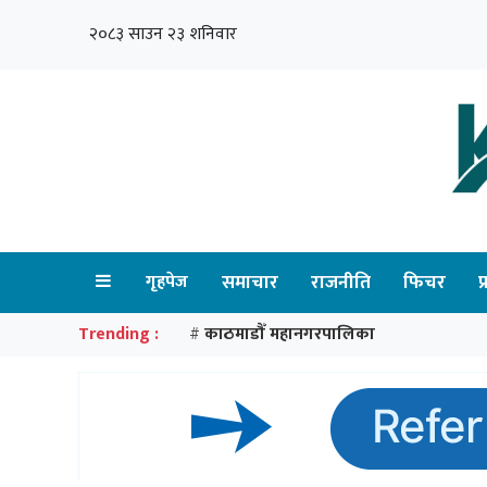
२०८३ साउन २३ शनिवार
गृहपेज
समाचार
राजनीति
फिचर
प
Trending :
काठमाडौँ महानगरपालिका
#