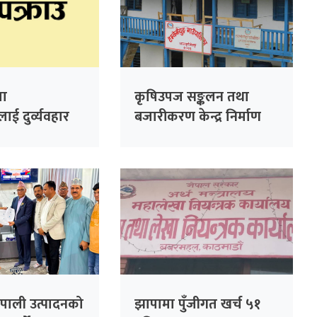
ा
कृषिउपज सङ्कलन तथा
ई दुर्व्यवहार
बजारीकरण केन्द्र निर्माण
पमा तीन जना
हुँदै
पाली उत्पादनको
झापामा पुँजीगत खर्च ५१