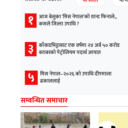
यो साता
यो म
१
आज बेलुका ‘मिस नेपाल’को ग्रान्ड फिनाले,,
कसले जित्ला उपाधि ?
३
काँकडभिट्टाबाट एक वर्षमा २४ अर्ब ५० करोड
बराबरको पेट्रोलियम पदार्थ आयात
५
मिस नेपाल–२०२६ को उपाधि दीपमाला
ढकाललाई
सम्वन्धित समाचार