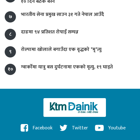
१० दिन बैठक बस्ने
भारतीय सेना प्रमुख साउन ३१ गते नेपाल आउँदै
७
दाङमा ९४ प्रतिशत रोपाइँ सम्पन्न
८
रोल्पामा खोलाले बगाउँदा एक वृद्धको *मृ*त्यु
९
ग्वार्कोमा यात्रु बस दुर्घटनामा एकको मृत्यु, १९ घाइते
१०
Facebook
Twitter
Youtube