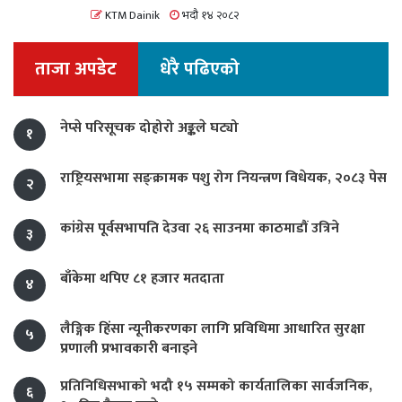
KTM Dainik
भदौ १४ २०८२
ताजा अपडेट
धेरै पढिएको
नेप्से परिसूचक दोहोरो अङ्कले घट्यो
१
राष्ट्रियसभामा सङ्क्रामक पशु रोग नियन्त्रण विधेयक, २०८३ पेस
२
कांग्रेस पूर्वसभापति देउवा २६ साउनमा काठमाडौं उत्रिने
३
बाँकेमा थपिए ८१ हजार मतदाता
४
लैङ्गिक हिंसा न्यूनीकरणका लागि प्रविधिमा आधारित सुरक्षा
५
प्रणाली प्रभावकारी बनाइने
प्रतिनिधिसभाको भदौ १५ सम्मको कार्यतालिका सार्वजनिक,
६