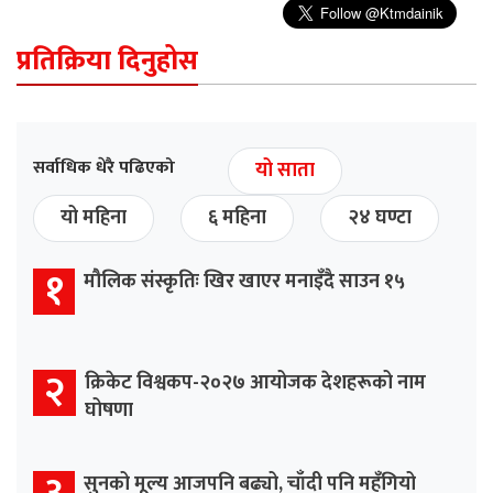
प्रतिक्रिया दिनुहोस
सर्वाधिक धेरै पढिएको
यो साता
यो महिना
६ महिना
२४ घण्टा
१
मौलिक संस्कृतिः खिर खाएर मनाइँदै साउन १५
२
क्रिकेट विश्वकप-२०२७ आयोजक देशहरूको नाम
घोषणा
सुनको मूल्य आजपनि बढ्यो, चाँदी पनि महँगियो