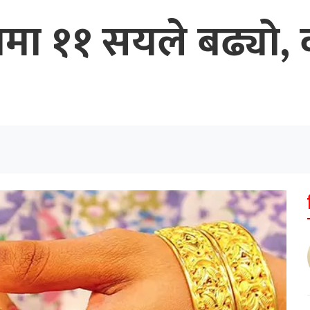
ामा ११ सयले बढ्यो, क