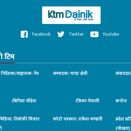
Facebook
Twitter
Youtube
रो टिम
ध निर्देशक/सञ्चालक: नेत्र
सम्पादक: चन्दा क्षेत्री
संवाददात
िनिता पौडेल
:जिबन नेपाली
कन्टेन्
िमिडिया: तिमोफी मिजार
फोटो पत्रकार: राकेश भण्डारी
प्रदेश प्र
ी
(पोखरा)