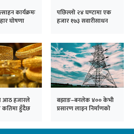
त्साहन कार्यक्रमः
पछिल्लो २४ घण्टामा एक
पहार घोषणा
हजार १७३ सवारीसाधन
 जनालाई १०
कारबाहीमा
ँ
्य आठ हजारले
बझाङ–बनलेक ४०० केभी
 कतिमा हुँदैछ
प्रसारण लाइन निर्माणको
बाटो खुल्यो