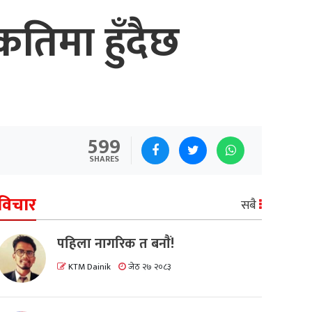
तिमा हुँदैछ
599
SHARES
विचार
सबै
पहिला नागरिक त बनाैं!
KTM Dainik
जेठ २७ २०८३