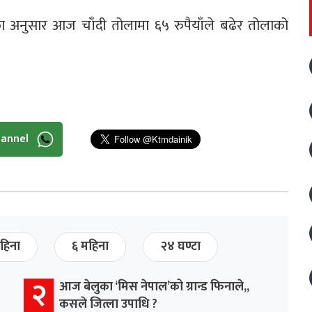
ा अनुसार आज चाँदी तोलामा ६५ रुपैयाँले बढेर तोलाको
hannel
हिना
६ महिना
२४ घण्टा
२
आज बेलुका ‘मिस नेपाल’को ग्रान्ड फिनाले,,
कसले जित्ला उपाधि ?