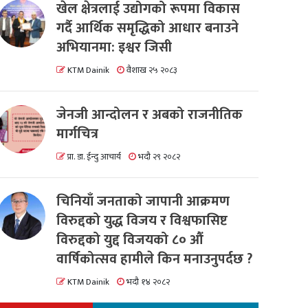
खेल क्षेत्रलाई उद्योगको रूपमा विकास
गर्दै आर्थिक समृद्धिको आधार बनाउने
अभियानमा: इश्वर जिसी
KTM Dainik
वैशाख २५ २०८३
जेनजी आन्दोलन र अबको राजनीतिक
मार्गचित्र
प्रा. डा. ईन्दु आचार्य
भदौ २९ २०८२
चिनियाँ जनताको जापानी आक्रमण
विरुद्दको युद्ध विजय र विश्वफासिष्ट
विरुद्दको युद्द विजयको ८० औं
वार्षिकोत्सव हामीले किन मनाउनुपर्दछ ?
KTM Dainik
भदौ १४ २०८२