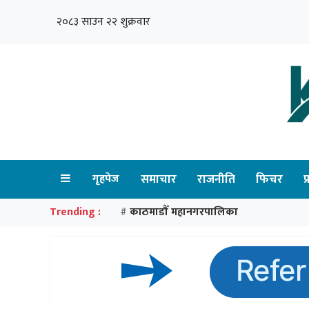
२०८३ साउन २२ शुक्रवार
गृहपेज
समाचार
राजनीति
फिचर
प
Trending :
काठमाडौँ महानगरपालिका
#