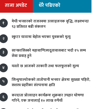
ताजा अपडेट
धेरै पढिएको
मेची भन्सारको राजस्वमा उत्साहजनक वृद्धि, लक्ष्यभन्दा
१
९३ प्रतिशत बढी संकलन
स्कुटर यात्रामा बेहोस भएका युवकको मृत्यु
२
सान्फ्रासिस्को महावाणिज्यदूतावासबाट भदौ १५ सम्म
३
सेवा प्रवाह हुने
यस्तो छ आजको तरकारी तथा फलफूलको मूल्य
४
सिन्धुपाल्चोकको तातोपानी भन्सार क्षेत्रमा सुख्खा पहिरो,
५
सशस्त्र प्रहरीका संरचनामा क्षति
करदाता प्रोत्साहन कार्यक्रमः शुक्रबार उपहार घोषणा
६
गरिने, एक जनालाई १० लाख रुपैयाँ