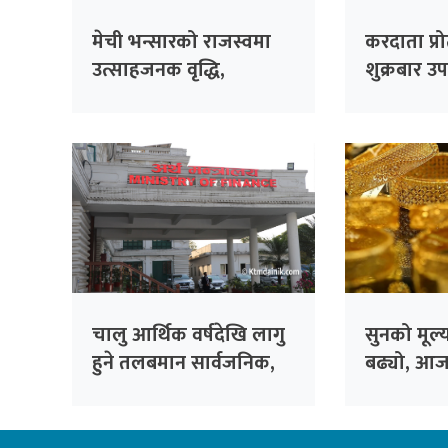
मेची भन्सारको राजस्वमा
करदाता प्रो
उत्साहजनक वृद्धि,
शुक्रबार उ
लक्ष्यभन्दा ९३ प्रतिशत बढी
गरिने, एक
संकलन
लाख रुपैया
चालु आर्थिक वर्षदेखि लागु
सुनको मूल
हुने तलबमान सार्वजनिक,
बढ्यो, आज
कसको कति तलब ?
कारोबार ?