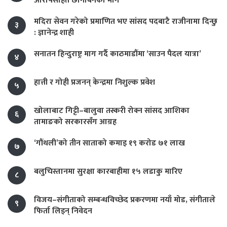
आरोपसहित छानबिनको माग
मदिरा सेवन गरेको प्रमाणित भए सांसद पदबाटै राजीनामा दिन्छु
३
: ज्ञानेन्द्र शाही
सनातन हिन्दुराष्ट्र माग गर्दै काठमाडौंमा ‘साउन पैदल यात्रा’
४
हात्ती र गोही प्रजनन् केन्द्रमा निशुल्क प्रवेश
५
खोलाबाट गिट्टी–बालुवा तस्करी रोक्न सांसद आशिका
६
तामाङको सरकारसँग आग्रह
‘गौंथली’को तीन साताको कमाइ १९ करोड ७१ लाख
७
बलुचिस्तानमा सुरक्षा कारबाहीमा १५ लडाकु मारिए
८
विजय–संगीताको सम्बन्धविच्छेद प्रकरणमा नयाँ मोड, संगीता‍ले
९
फिर्ता लिइन् निवेदन