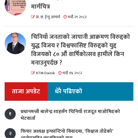
मार्गचित्र
प्रा. डा. ईन्दु आचार्य
भदौ २९ २०८२
चिनियाँ जनताको जापानी आक्रमण विरुद्दको
युद्ध विजय र विश्वफासिष्ट विरुद्दको युद्द
विजयको ८० औं वार्षिकोत्सव हामीले किन
मनाउनुपर्दछ ?
KTM Dainik
भदौ १४ २०८२
ताजा अपडेट
धेरै पढिएको
प्रधानमन्त्री बालेन्द्र शाहसँग चिनियाँ राजदूत माओमिङको
१
भेटवार्ता
फिफा अध्यक्ष इन्फान्टिनो विवादमा, ‘विश्वास तोडेको’
२