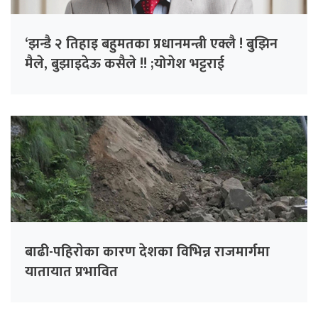
‘झन्डै २ तिहाइ बहुमतका प्रधानमन्त्री एक्लै ! बुझिन
मैले, बुझाइदेऊ कसैले !! ;योगेश भट्टराई
बाढी-पहिराेका कारण देशका विभिन्न राजमार्गमा
यातायात प्रभावित