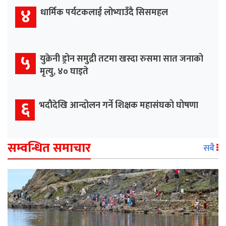
४
धार्मिक पर्यटकलाई लोभ्याउँदै सिसमहल
५
युक्रेनी ड्रोन समुद्री तटमा खस्दा रुसमा सात जनाको
मृत्यु, ४० घाइते
६
भदौदेखि आन्दोलन गर्ने शिक्षक महासंघको घोषणा
सम्वन्धित समाचार
सबै