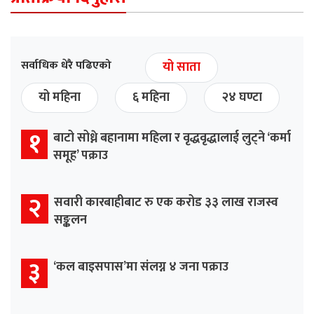
सर्वाधिक धेरै पढिएको
यो साता
यो महिना
६ महिना
२४ घण्टा
१
बाटो सोध्ने बहानामा महिला र वृद्धवृद्धालाई लुट्ने ‘कर्मा
समूह’ पक्राउ
२
सवारी कारबाहीबाट रु एक करोड ३३ लाख राजस्व
सङ्कलन
३
‘कल बाइसपास’मा संलग्न ४ जना पक्राउ