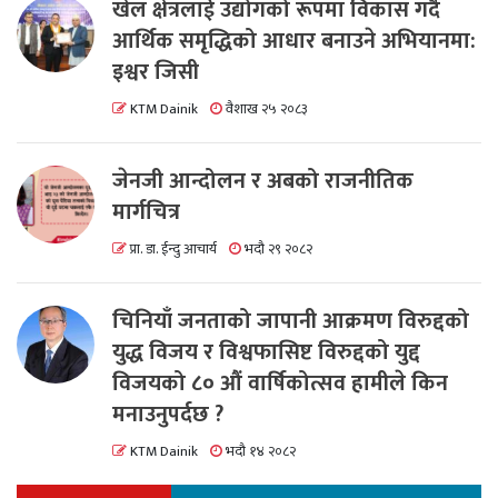
खेल क्षेत्रलाई उद्योगको रूपमा विकास गर्दै
आर्थिक समृद्धिको आधार बनाउने अभियानमा:
इश्वर जिसी
KTM Dainik
वैशाख २५ २०८३
जेनजी आन्दोलन र अबको राजनीतिक
मार्गचित्र
प्रा. डा. ईन्दु आचार्य
भदौ २९ २०८२
चिनियाँ जनताको जापानी आक्रमण विरुद्दको
युद्ध विजय र विश्वफासिष्ट विरुद्दको युद्द
विजयको ८० औं वार्षिकोत्सव हामीले किन
मनाउनुपर्दछ ?
KTM Dainik
भदौ १४ २०८२