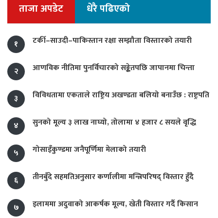
ताजा अपडेट
धेरै पढिएको
टर्की–साउदी–पाकिस्तान रक्षा सम्झौता विस्तारको तयारी
१
आणविक नीतिमा पुनर्विचारको सङ्केतपछि जापानमा चिन्ता
२
विविधतामा एकताले राष्ट्रिय अखण्डता बलियो बनाउँछ : राष्ट्रपति
३
सुनको मूल्य ३ लाख नाघ्यो, तोलामा ४ हजार ८ सयले वृद्धि
४
गोसाइँकुण्डमा जनैपूर्णिमा मेलाको तयारी
५
तीनबुँदे सहमतिअनुसार कर्णालीमा मन्त्रिपरिषद् विस्तार हुँदै
६
इलाममा अदुवाको आकर्षक मूल्य, खेती विस्तार गर्दै किसान
७