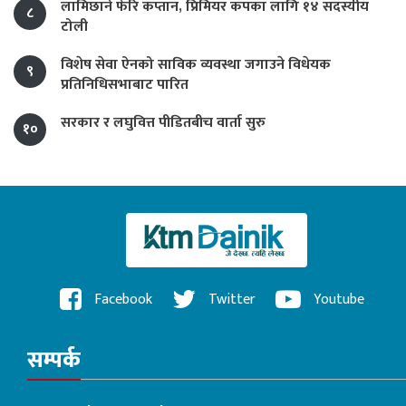
लामिछाने फेरि कप्तान, प्रिमियर कपका लागि १४ सदस्यीय
८
टोली
विशेष सेवा ऐनको साविक व्यवस्था जगाउने विधेयक
९
प्रतिनिधिसभाबाट पारित
सरकार र लघुवित्त पीडितबीच वार्ता सुरु
१०
Facebook
Twitter
Youtube
सम्पर्क