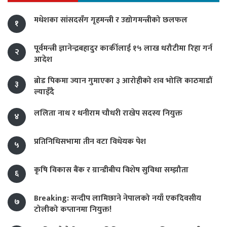
मधेशका सांसदसँग गृहमन्त्री र उद्योगमन्त्रीको छलफल
१
पूर्वमन्त्री ज्ञानेन्द्रबहादुर कार्कीलाई १५ लाख धरौटीमा रिहा गर्न
२
आदेश
ब्रोड पिकमा ज्यान गुमाएका ३ आरोहीको शव भोलि काठमाडौं
३
ल्याइँदै
ललिता नाथ र धनीराम चौधरी राखेप सदस्य नियुक्त
४
प्रतिनिधिसभामा तीन वटा विधेयक पेश
५
कृषि विकास बैंक र ग्रान्डीबीच विशेष सुविधा सम्झौता
६
Breaking: सन्दीप लामिछाने नेपालको नयाँ एकदिवसीय
७
टोलीको कप्तानमा नियुक्त!