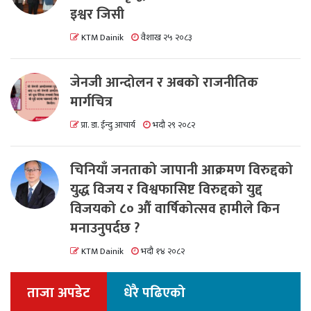
इश्वर जिसी
KTM Dainik
वैशाख २५ २०८३
जेनजी आन्दोलन र अबको राजनीतिक
मार्गचित्र
प्रा. डा. ईन्दु आचार्य
भदौ २९ २०८२
चिनियाँ जनताको जापानी आक्रमण विरुद्दको
युद्ध विजय र विश्वफासिष्ट विरुद्दको युद्द
विजयको ८० औं वार्षिकोत्सव हामीले किन
मनाउनुपर्दछ ?
KTM Dainik
भदौ १४ २०८२
ताजा अपडेट
धेरै पढिएको