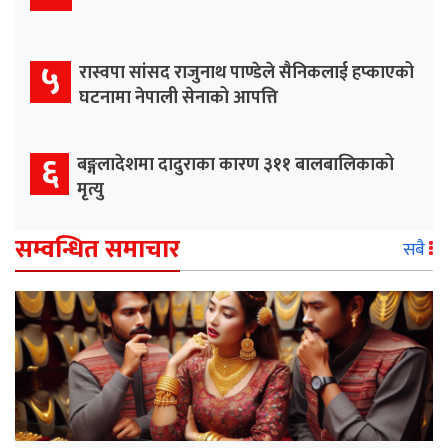
५
रास्वपा सांसद राजुनाथ पाण्डेले सैनिकलाई हप्काएको
घटनामा नेपाली सेनाको आपत्ति
६
बङ्गलादेशमा दादुराका कारण ३११ बालबालिकाको
मृत्यु
सम्वन्धित समाचार
सबै