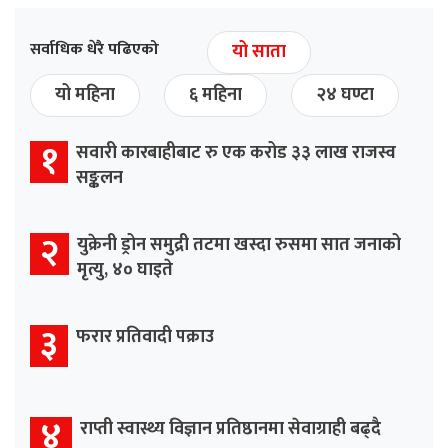
सर्वाधिक धेरै पढिएको
यो साता
यो महिना
६ महिना
२४ घण्टा
१
सवारी कारबाहीबाट रु एक करोड ३३ लाख राजस्व
सङ्कलन
२
युक्रेनी ड्रोन समुद्री तटमा खस्दा रुसमा सात जनाको
मृत्यु, ४० घाइते
३
फरार प्रतिवादी पक्राउ
४
राप्ती स्वास्थ्य विज्ञान प्रतिष्ठानमा सेवाग्राही बढ्दै