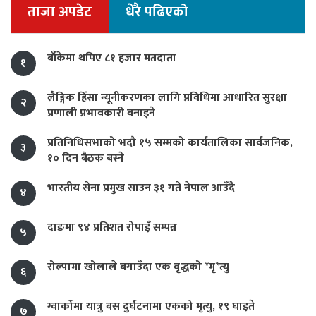
ताजा अपडेट
धेरै पढिएको
बाँकेमा थपिए ८१ हजार मतदाता
१
लैङ्गिक हिंसा न्यूनीकरणका लागि प्रविधिमा आधारित सुरक्षा
२
प्रणाली प्रभावकारी बनाइने
प्रतिनिधिसभाको भदौ १५ सम्मको कार्यतालिका सार्वजनिक,
३
१० दिन बैठक बस्ने
भारतीय सेना प्रमुख साउन ३१ गते नेपाल आउँदै
४
दाङमा ९४ प्रतिशत रोपाइँ सम्पन्न
५
रोल्पामा खोलाले बगाउँदा एक वृद्धको *मृ*त्यु
६
ग्वार्कोमा यात्रु बस दुर्घटनामा एकको मृत्यु, १९ घाइते
७