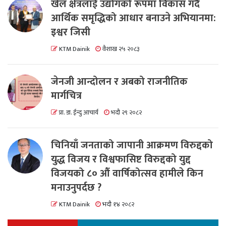
खेल क्षेत्रलाई उद्योगको रूपमा विकास गर्दै
आर्थिक समृद्धिको आधार बनाउने अभियानमा:
इश्वर जिसी
KTM Dainik
वैशाख २५ २०८३
जेनजी आन्दोलन र अबको राजनीतिक
मार्गचित्र
प्रा. डा. ईन्दु आचार्य
भदौ २९ २०८२
चिनियाँ जनताको जापानी आक्रमण विरुद्दको
युद्ध विजय र विश्वफासिष्ट विरुद्दको युद्द
विजयको ८० औं वार्षिकोत्सव हामीले किन
मनाउनुपर्दछ ?
KTM Dainik
भदौ १४ २०८२