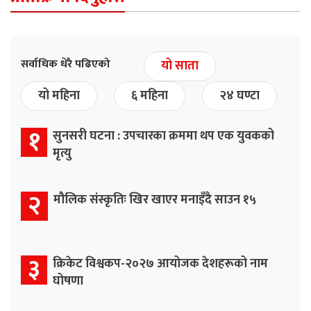
सर्वाधिक धेरै पढिएको
यो साता
यो महिना
६ महिना
२४ घण्टा
१
सुनसरी घटना : उपचारका क्रममा थप एक युवकको
मृत्यु
२
मौलिक संस्कृतिः खिर खाएर मनाइँदै साउन १५
३
क्रिकेट विश्वकप-२०२७ आयोजक देशहरूको नाम
घोषणा