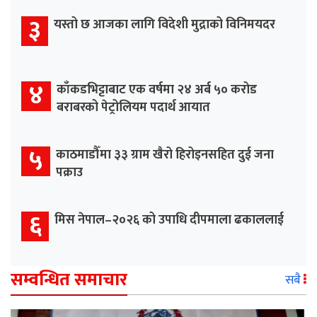
३
यस्तो छ आजका लागि विदेशी मुद्राको विनिमयदर
४
काँकडभिट्टाबाट एक वर्षमा २४ अर्ब ५० करोड
बराबरको पेट्रोलियम पदार्थ आयात
५
काठमाडौँमा ३३ ग्राम खैरो हिरोइनसहित दुई जना
पक्राउ
६
मिस नेपाल–२०२६ को उपाधि दीपमाला ढकाललाई
सम्वन्धित समाचार
सबै