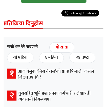
प्रतिक्रिया दिनुहोस
सर्वाधिक धेरै पढिएको
यो साता
यो महिना
६ महिना
२४ घण्टा
१
आज बेलुका ‘मिस नेपाल’को ग्रान्ड फिनाले,, कसले
जित्ला उपाधि ?
२
घुससहित भूमि प्रशासनका कर्मचारी र लेखापढी
व्यवसायी नियन्त्रणमा