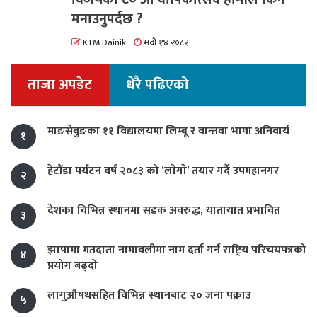
मनाउनुपर्दछ ?
KTM Dainik
भदौ १४ २०८२
ताजा अपडेट
धेरै पढिएको
माङसेबुङका ११ विद्यालयमा लिम्बू र वान्तवा भाषा अनिवार्य
१
हेटौंडा पर्यटन वर्ष २०८३ को ‘लाेगाे’ तयार गर्दै उपमहानगर
२
देशका विभिन्न स्थानमा सडक अवरुद्ध, यातायात प्रभावित
३
झापामा मतदाता नामावलीमा नाम दर्ता गर्न राष्ट्रिय परिचयपत्रको
४
प्रयोग बढ्दो
लागुऔषधसहित विभिन्न स्थानबाट २० जना पक्राउ
५