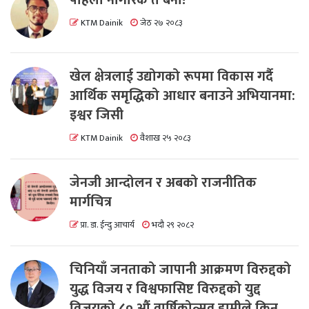
KTM Dainik
जेठ २७ २०८३
खेल क्षेत्रलाई उद्योगको रूपमा विकास गर्दै
आर्थिक समृद्धिको आधार बनाउने अभियानमा:
इश्वर जिसी
KTM Dainik
वैशाख २५ २०८३
जेनजी आन्दोलन र अबको राजनीतिक
मार्गचित्र
प्रा. डा. ईन्दु आचार्य
भदौ २९ २०८२
चिनियाँ जनताको जापानी आक्रमण विरुद्दको
युद्ध विजय र विश्वफासिष्ट विरुद्दको युद्द
विजयको ८० औं वार्षिकोत्सव हामीले किन