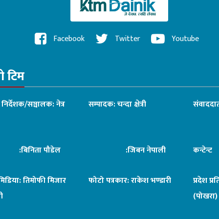
Facebook
Twitter
Youtube
रो टिम
ध निर्देशक/सञ्चालक: नेत्र
सम्पादक: चन्दा क्षेत्री
संवाददात
िनिता पौडेल
:जिबन नेपाली
कन्टेन्
िमिडिया: तिमोफी मिजार
फोटो पत्रकार: राकेश भण्डारी
प्रदेश प्र
ी
(पोखरा)