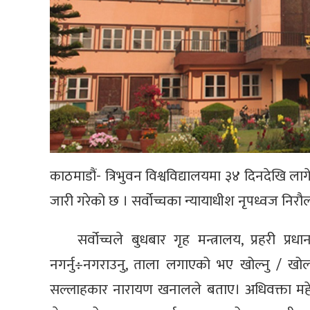
काठमाडौं- त्रिभुवन विश्वविद्यालयमा ३४ दिनदेखि ल
जारी गरेको छ । सर्वोच्चका न्यायाधीश नृपध्वज न
सर्वोच्चले बुधबार गृह मन्त्रालय, प्रहरी प्र
नगर्नु÷नगराउनु, ताला लगाएको भए खोल्नु / खोल
सल्लाहकार नारायण खनालले बताए। अधिवक्ता महेश भट