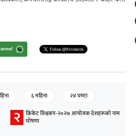
hannel
हिना
६ महिना
२४ घण्टा
२
क्रिकेट विश्वकप-२०२७ आयोजक देशहरूको नाम
घोषणा