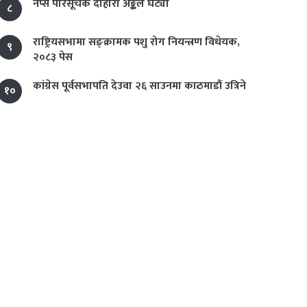
नेप्से परिसूचक दोहोरो अङ्कले घट्यो
८
राष्ट्रियसभामा सङ्क्रामक पशु रोग नियन्त्रण विधेयक,
९
२०८३ पेस
कांग्रेस पूर्वसभापति देउवा २६ साउनमा काठमाडौं उत्रिने
१०