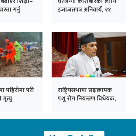
ा बढाएर शिक्षा–
घरजग्गा कारोबारका लागि
स्ता गर्नु
इजाजतपत्र अनिवार्य, २१
गलत नीति :
दिनभित्र अनलाइन आवेदन
दिन विभागको आग्रह
मा पहिरोमा परी
राष्ट्रियसभामा सङ्क्रामक
मृत्यु
पशु रोग नियन्त्रण विधेयक,
२०८३ पेस