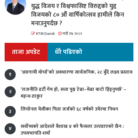
युद्ध विजय र विश्वफासिष्ट विरुद्दको युद्द
विजयको ८० औं वार्षिकोत्सव हामीले किन
मनाउनुपर्दछ ?
KTM Dainik
भदौ १४ २०८२
ताजा अपडेट
धेरै पढिएको
‘अग्रगामी मोर्चा’को अवधारणा सार्वजनिक, २८ बुँदे लक्ष्य प्रस्ताव
१
‘राजनीति डर्टी गेम हो, सत्ता पुग्न टेढा–मेढा बाटो हिँड्नुपर्छ’ –
२
महन्थ ठाकुर
लियोनल मेसीका पिता जर्जको ६८ वर्षको उमेरमा निधन
३
सर्वोच्चको आदेशले वैशाख ४ को फैसला उल्ट्याएको छैन :
४
उपसभापति शर्मा