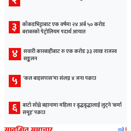
२
३
काँकडभिट्टाबाट एक वर्षमा २४ अर्ब ५० करोड
बराबरको पेट्रोलियम पदार्थ आयात
४
सवारी कारबाहीबाट रु एक करोड ३३ लाख राजस्व
सङ्कलन
५
‘कल बाइसपास’मा संलग्न ४ जना पक्राउ
६
बाटो सोध्ने बहानामा महिला र वृद्धवृद्धालाई लुट्ने ‘कर्मा
समूह’ पक्राउ
सम्वन्धित समाचार
सबै