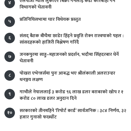
एलपीजी ग्यास लुकाएर बिक्री गर्नेलाई कडा कारबाही गर्ने
४
विभागको चेतावनी
प्रतिनिधिसभामा चार विधेयक प्रस्तुत
५
संसद् बैठक बीचैमा छाडेर हिँड्ने प्रवृत्ति रोक्न रास्वपाको पहल :
६
सांसदहरूको हाजिरी विश्लेषण गरिँदै
जनकपुरमा साहु–महाजनको प्रदर्शन, भदौमा सिंहदरबार घेर्ने
७
चेतावनी
पोखरा एभेन्जर्समा पुनः आबद्ध भए श्रीलंकाली अलराउन्डर
८
धनञ्जय लक्षण
गाभीले नेपाललाई ३ करोड ९६ लाख डलर बराबरको खोप र १
९
करोड ८० लाख डलर अनुदान दिने
सरकारको तीनमहिने ‘रिपोर्ट कार्ड’ सार्वजनिक : ३८४ निर्णय, ३२
१०
हजार गुनासो फर्छ्योट