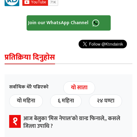
Join our WhatsApp Channel
प्रतिक्रिया दिनुहोस
सर्वाधिक धेरै पढिएको
यो साता
यो महिना
६ महिना
२४ घण्टा
१
आज बेलुका ‘मिस नेपाल’को ग्रान्ड फिनाले,, कसले
जित्ला उपाधि ?