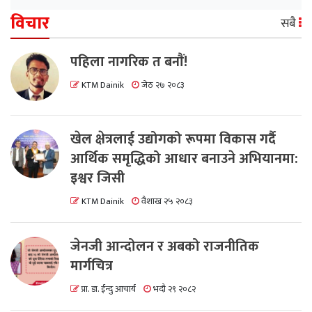
विचार
सबै
पहिला नागरिक त बनाैं!
KTM Dainik
जेठ २७ २०८३
खेल क्षेत्रलाई उद्योगको रूपमा विकास गर्दै
आर्थिक समृद्धिको आधार बनाउने अभियानमा:
इश्वर जिसी
KTM Dainik
वैशाख २५ २०८३
जेनजी आन्दोलन र अबको राजनीतिक
मार्गचित्र
प्रा. डा. ईन्दु आचार्य
भदौ २९ २०८२