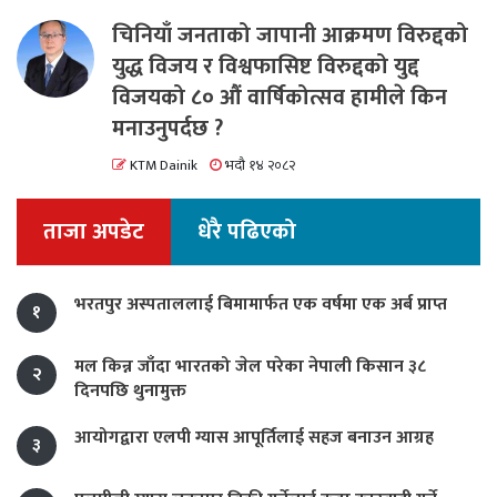
चिनियाँ जनताको जापानी आक्रमण विरुद्दको
युद्ध विजय र विश्वफासिष्ट विरुद्दको युद्द
विजयको ८० औं वार्षिकोत्सव हामीले किन
मनाउनुपर्दछ ?
KTM Dainik
भदौ १४ २०८२
ताजा अपडेट
धेरै पढिएको
भरतपुर अस्पताललाई बिमामार्फत एक वर्षमा एक अर्ब प्राप्त
१
मल किन्न जाँदा भारतको जेल परेका नेपाली किसान ३८
२
दिनपछि थुनामुक्त
आयोगद्वारा एलपी ग्यास आपूर्तिलाई सहज बनाउन आग्रह
३