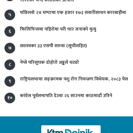
गरिएको भन्दै काँग्रेसको आपत्ति
पछिल्लो २४ घण्टामा एक हजार १७३ सवारीसाधन कारबाहीमा
५
फिलिपिन्समा पहिरोमा परी चार जनाको मृत्यु
६
सशस्त्रका ३३ एसपी सरुवा (सूचीसहित)
७
नेप्से परिसूचक दोहोरो अङ्कले घट्यो
८
राष्ट्रियसभामा सङ्क्रामक पशु रोग नियन्त्रण विधेयक, २०८३ पेस
९
कांग्रेस पूर्वसभापति देउवा २६ साउनमा काठमाडौं उत्रिने
१०