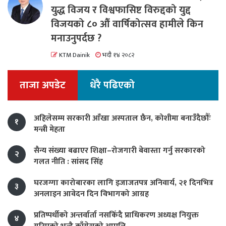
युद्ध विजय र विश्वफासिष्ट विरुद्दको युद्द
विजयको ८० औं वार्षिकोत्सव हामीले किन
मनाउनुपर्दछ ?
KTM Dainik
भदौ १४ २०८२
ताजा अपडेट
धेरै पढिएको
अहिलेसम्म सरकारी आँखा अस्पताल छैन, कोशीमा बनाउँदैछौँः
१
मन्त्री मेहता
सैन्य संख्या बढाएर शिक्षा–रोजगारी बेवास्ता गर्नु सरकारको
२
गलत नीति : सांसद सिंह
घरजग्गा कारोबारका लागि इजाजतपत्र अनिवार्य, २१ दिनभित्र
३
अनलाइन आवेदन दिन विभागको आग्रह
प्रतिष्पर्धीको अन्तर्वार्ता नसकिँदै प्राधिकरण अध्यक्ष नियुक्त
४