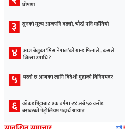
२
घोषणा
३
सुनको मूल्य आजपनि बढ्यो, चाँदी पनि महँगियो
४
आज बेलुका ‘मिस नेपाल’को ग्रान्ड फिनाले,, कसले
जित्ला उपाधि ?
५
यस्तो छ आजका लागि विदेशी मुद्राको विनिमयदर
६
काँकडभिट्टाबाट एक वर्षमा २४ अर्ब ५० करोड
बराबरको पेट्रोलियम पदार्थ आयात
सम्वन्धित समाचार
सबै