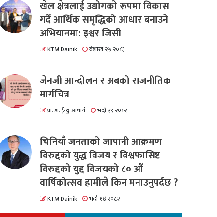
खेल क्षेत्रलाई उद्योगको रूपमा विकास
गर्दै आर्थिक समृद्धिको आधार बनाउने
अभियानमा: इश्वर जिसी
KTM Dainik
वैशाख २५ २०८३
जेनजी आन्दोलन र अबको राजनीतिक
मार्गचित्र
प्रा. डा. ईन्दु आचार्य
भदौ २९ २०८२
चिनियाँ जनताको जापानी आक्रमण
विरुद्दको युद्ध विजय र विश्वफासिष्ट
विरुद्दको युद्द विजयको ८० औं
वार्षिकोत्सव हामीले किन मनाउनुपर्दछ ?
KTM Dainik
भदौ १४ २०८२