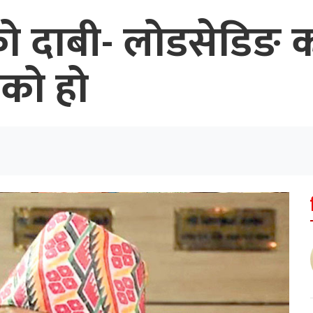
यको दाबी- लोडसेडिङ क
को हो