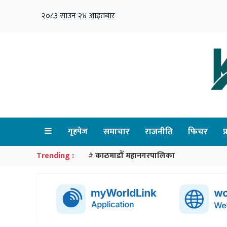
२०८३ साउन २४ आइतबार
गृहपेज
समाचार
राजनीति
फिचर
प
Trending :
काठमाडौँ महानगरपालिका
#