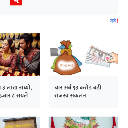
सबै
य ३ लाख नाघ्यो,
चार अर्ब ९३ करोड बढी
हजार ८ सयले
राजस्व संकलन