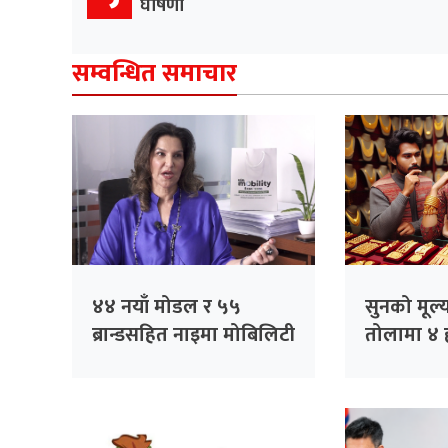
घोषणा
सम्वन्धित समाचार
४४ नयाँ मोडल र ५५
सुनको मूल्
ब्रान्डसहित नाइमा मोबिलिटी
तोलामा ४ 
एक्स्पो, पूर्वाधारको
वृद्धि
अव्यवस्थाप्रति निजी क्षेत्रको
चिन्ता