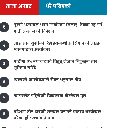
ताजा अपडेट
धेरै पढिएको
गुल्मी अस्पताल भवन निर्माणमा ढिलाइ, ठेक्का रद्द गर्न
१
मन्त्री लम्सालको निर्देशन
आङ सान सुकीको रिहाइसम्बन्धी आसियानको आह्वान
२
म्यानमाद्वारा अस्वीकार
माडीमा २५ मेघावाटको विद्युत् लैजान निकुञ्जमा तार
३
भूमिगत गरिँदै
ग्यासको कालोबजारी रोक्न अनुगमन तीव्र
४
फापरखेत पहिरोको विकल्पमा मोटरेबल पुल
५
प्रदेशमा तीन दलको सरकार बनाउने प्रस्ताव अस्वीकार
६
गरेका हौँ : सभापति थापा