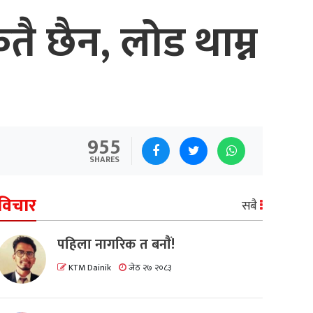
तै छैन, लोड थाम्न
955
SHARES
विचार
सबै
पहिला नागरिक त बनाैं!
KTM Dainik
जेठ २७ २०८३