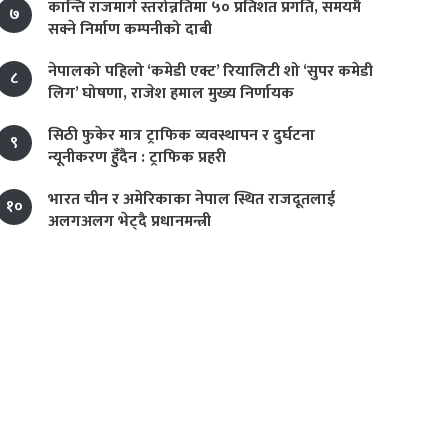
कान्ति राजमार्ग स्तरोन्नतिमा ५० प्रतिशत प्रगति, समयमै
७
सक्ने निर्माण कम्पनीको दाबी
नेपालको पहिलो ‘कमेडी एक्ट’ रियालिटी शो ‘सुपर कमेडी
८
लिग’ घोषणा, राजेश हमाल मुख्य निर्णायक
सिठी फुकेर मात्र ट्राफिक व्यवस्थापन र दुर्घटना
९
न्यूनीकरण हुँदैन : ट्राफिक प्रहरी
भारत चीन र अमेरिकाका नेपाल स्थित राजदूतलाई
१०
अलगअलग भेट्दै प्रधानमन्त्री