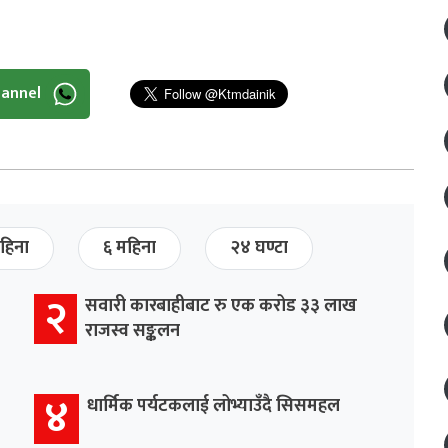
hannel
हिना
६ महिना
२४ घण्टा
२
सवारी कारबाहीबाट रु एक करोड ३३ लाख
राजस्व सङ्कलन
४
धार्मिक पर्यटकलाई लोभ्याउँदै सिसमहल