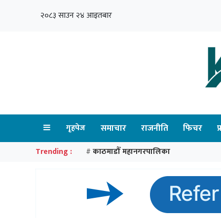
२०८३ साउन २४ आइतबार
गृहपेज
समाचार
राजनीति
फिचर
प
Trending :
काठमाडौँ महानगरपालिका
#