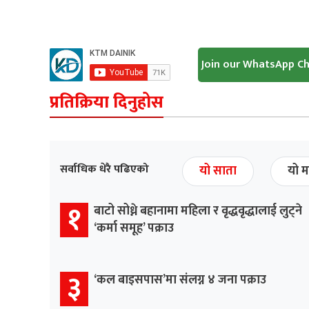
Join our WhatsApp C
प्रतिक्रिया दिनुहोस
सर्वाधिक धेरै पढिएको
यो साता
यो म
१
बाटो सोध्ने बहानामा महिला र वृद्धवृद्धालाई लुट्ने
‘कर्मा समूह’ पक्राउ
३
‘कल बाइसपास’मा संलग्न ४ जना पक्राउ