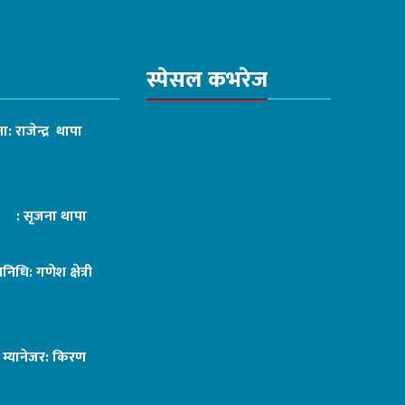
स्पेसल कभरेज
ा: राजेन्द्र थापा
ट : सृजना थापा
तिनिधि: गणेश क्षेत्री
ङ म्यानेजर: किरण