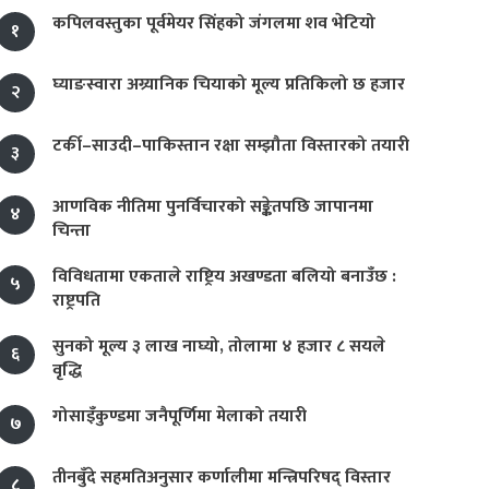
कपिलवस्तुका पूर्वमेयर सिंहको जंगलमा शव भेटियो
१
घ्याङस्वारा अग्र्यानिक चियाको मूल्य प्रतिकिलो छ हजार
२
टर्की–साउदी–पाकिस्तान रक्षा सम्झौता विस्तारको तयारी
३
आणविक नीतिमा पुनर्विचारको सङ्केतपछि जापानमा
४
चिन्ता
विविधतामा एकताले राष्ट्रिय अखण्डता बलियो बनाउँछ :
५
राष्ट्रपति
सुनको मूल्य ३ लाख नाघ्यो, तोलामा ४ हजार ८ सयले
६
वृद्धि
गोसाइँकुण्डमा जनैपूर्णिमा मेलाको तयारी
७
तीनबुँदे सहमतिअनुसार कर्णालीमा मन्त्रिपरिषद् विस्तार
८