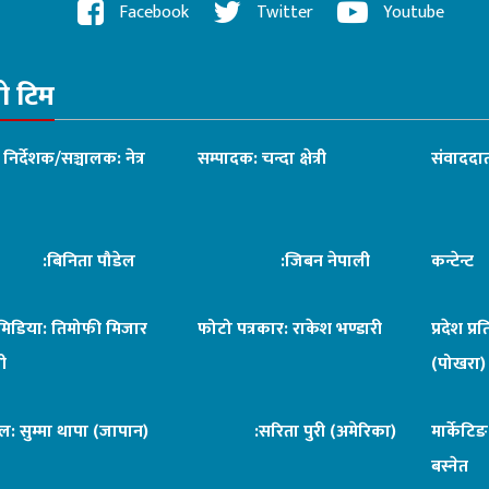
Facebook
Twitter
Youtube
रो टिम
ध निर्देशक/सञ्चालक: नेत्र
सम्पादक: चन्दा क्षेत्री
संवाददात
िनिता पौडेल
:जिबन नेपाली
कन्टेन्
िमिडिया: तिमोफी मिजार
फोटो पत्रकार: राकेश भण्डारी
प्रदेश प्र
ी
(पोखरा)
ल: सुम्मा थापा (जापान)
:सरिता पुरी (अमेरिका)
मार्केटि
बस्नेत