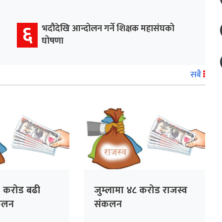
६
भदौदेखि आन्दोलन गर्ने शिक्षक महासंघको
घोषणा
सबै
३ करोड बढी
जुम्लामा ४८ करोड राजस्व
ंकलन
संकलन