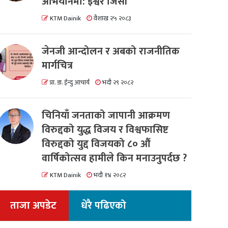
अभियानमा: इश्वर जिसी
KTM Dainik
वैशाख २५ २०८३
जेनजी आन्दोलन र अबको राजनीतिक
मार्गचित्र
प्रा. डा. ईन्दु आचार्य
भदौ २९ २०८२
चिनियाँ जनताको जापानी आक्रमण
विरुद्दको युद्ध विजय र विश्वफासिष्ट
विरुद्दको युद्द विजयको ८० औं
वार्षिकोत्सव हामीले किन मनाउनुपर्दछ ?
KTM Dainik
भदौ १४ २०८२
ताजा अपडेट
धेरै पढिएको