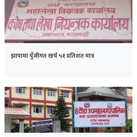
झापामा पुँजीगत खर्च ५१ प्रतिशत मात्र