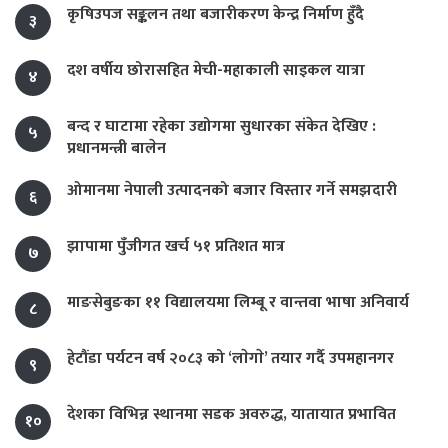
कृषिउपज सङ्कलन तथा बजारीकरण केन्द्र निर्माण हुँदै
३
दश वर्षीय छोरासहित मेची-महाकाली साइकल यात्रा
४
बन्द र घाटामा रहेका उद्योगमा सुधारका संकेत देखिए :
५
प्रधानमन्त्री बालेन
ओमानमा नेपाली उत्पादनको बजार विस्तार गर्ने समझदारी
६
झापामा पुँजीगत खर्च ५१ प्रतिशत मात्र
७
माङसेबुङका ११ विद्यालयमा लिम्बू र वान्तवा भाषा अनिवार्य
८
हेटौंडा पर्यटन वर्ष २०८३ को ‘लाेगाे’ तयार गर्दै उपमहानगर
९
देशका विभिन्न स्थानमा सडक अवरुद्ध, यातायात प्रभावित
१०