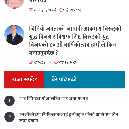
मार्गचित्र
प्रा. डा. ईन्दु आचार्य
भदौ २९ २०८२
चिनियाँ जनताको जापानी आक्रमण विरुद्दको
युद्ध विजय र विश्वफासिष्ट विरुद्दको युद्द
विजयको ८० औं वार्षिकोत्सव हामीले किन
मनाउनुपर्दछ ?
KTM Dainik
भदौ १४ २०८२
ताजा अपडेट
धेरै पढिएको
चार क्विन्टल गाँजासहित चार जना पक्राउ
१
कालीकोटमा चिकित्सकलाई दुर्व्यवहार गरेको आरोपमा तीन
२
जना पक्राउ