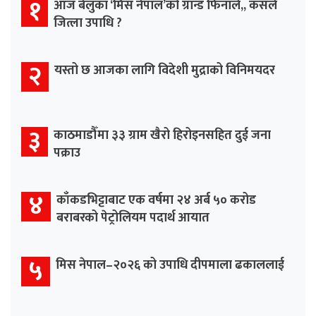
१
आज बेलुका ‘मिस नेपाल’को ग्रान्ड फिनाले,, कसले
जित्ला उपाधि ?
२
यस्तो छ आजका लागि विदेशी मुद्राको विनिमयदर
३
काठमाडौँमा ३३ ग्राम खैरो हिरोइनसहित दुई जना
पक्राउ
४
काँकडभिट्टाबाट एक वर्षमा २४ अर्ब ५० करोड
बराबरको पेट्रोलियम पदार्थ आयात
५
मिस नेपाल–२०२६ को उपाधि दीपमाला ढकाललाई