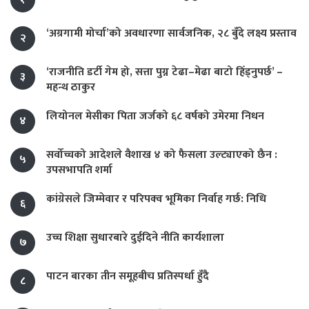
‘अग्रगामी मोर्चा’को अवधारणा सार्वजनिक, २८ बुँदे लक्ष्य प्रस्ताव
२
‘राजनीति डर्टी गेम हो, सत्ता पुग्न टेढा–मेढा बाटो हिँड्नुपर्छ’ –
३
महन्थ ठाकुर
लियोनल मेसीका पिता जर्जको ६८ वर्षको उमेरमा निधन
४
सर्वोच्चको आदेशले वैशाख ४ को फैसला उल्ट्याएको छैन :
५
उपसभापति शर्मा
कांग्रेसले जिम्मेवार र परिपक्व भूमिका निर्वाह गर्छ: निधि
६
उच्च शिक्षा सुधारबारे दुईदिने नीति कार्यशाला
७
पाटन बारका तीन समूहबीच प्रतिस्पर्धा हुँदै
८