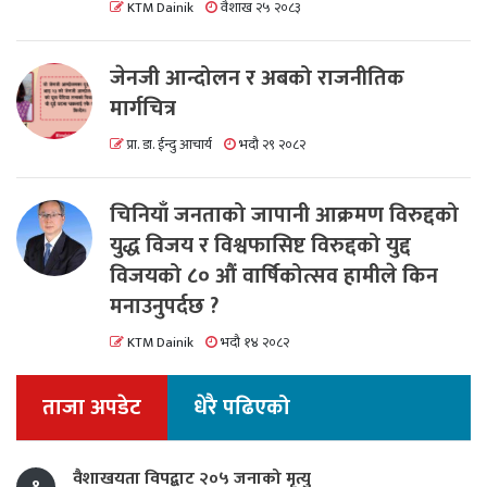
KTM Dainik
वैशाख २५ २०८३
जेनजी आन्दोलन र अबको राजनीतिक
मार्गचित्र
प्रा. डा. ईन्दु आचार्य
भदौ २९ २०८२
चिनियाँ जनताको जापानी आक्रमण विरुद्दको
युद्ध विजय र विश्वफासिष्ट विरुद्दको युद्द
विजयको ८० औं वार्षिकोत्सव हामीले किन
मनाउनुपर्दछ ?
KTM Dainik
भदौ १४ २०८२
ताजा अपडेट
धेरै पढिएको
वैशाखयता विपद्बाट २०५ जनाको मृत्यु
१