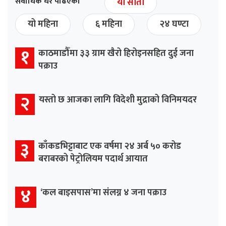
सर्वाधिक धेरै पढिएको
यो साता
यो महिना
६ महिना
२४ घण्टा
१
काठमाडौँमा ३३ ग्राम खैरो हिरोइनसहित दुई जना
पक्राउ
२
यस्तो छ आजका लागि विदेशी मुद्राको विनिमयदर
३
काँकडभिट्टाबाट एक वर्षमा २४ अर्ब ५० करोड
बराबरको पेट्रोलियम पदार्थ आयात
४
‘कल बाइसपास’मा संलग्न ४ जना पक्राउ