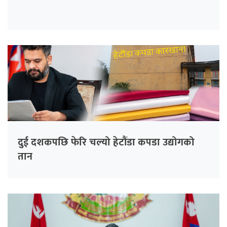
दुई दशकपछि फेरि चल्यो हेटौंडा कपडा उद्योगको
तान