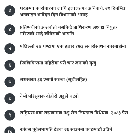
घरजग्गा कारोबारका लागि इजाजतपत्र अनिवार्य, २१ दिनभित्र
३
अनलाइन आवेदन दिन विभागको आग्रह
प्रतिष्पर्धीको अन्तर्वार्ता नसकिँदै प्राधिकरण अध्यक्ष नियुक्त
४
गरिएको भन्दै काँग्रेसको आपत्ति
पछिल्लो २४ घण्टामा एक हजार १७३ सवारीसाधन कारबाहीमा
५
फिलिपिन्समा पहिरोमा परी चार जनाको मृत्यु
६
सशस्त्रका ३३ एसपी सरुवा (सूचीसहित)
७
नेप्से परिसूचक दोहोरो अङ्कले घट्यो
८
राष्ट्रियसभामा सङ्क्रामक पशु रोग नियन्त्रण विधेयक, २०८३ पेस
९
कांग्रेस पूर्वसभापति देउवा २६ साउनमा काठमाडौं उत्रिने
१०