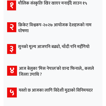
१
मौलिक संस्कृतिः खिर खाएर मनाइँदै साउन १५
२
क्रिकेट विश्वकप-२०२७ आयोजक देशहरूको नाम
घोषणा
३
सुनको मूल्य आजपनि बढ्यो, चाँदी पनि महँगियो
४
आज बेलुका ‘मिस नेपाल’को ग्रान्ड फिनाले,, कसले
जित्ला उपाधि ?
५
यस्तो छ आजका लागि विदेशी मुद्राको विनिमयदर