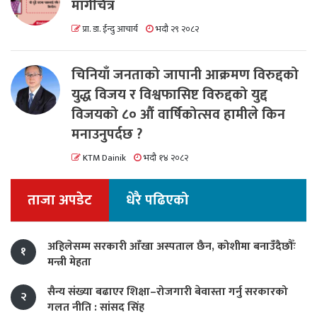
मार्गचित्र
प्रा. डा. ईन्दु आचार्य
भदौ २९ २०८२
चिनियाँ जनताको जापानी आक्रमण विरुद्दको
युद्ध विजय र विश्वफासिष्ट विरुद्दको युद्द
विजयको ८० औं वार्षिकोत्सव हामीले किन
मनाउनुपर्दछ ?
KTM Dainik
भदौ १४ २०८२
ताजा अपडेट
धेरै पढिएको
अहिलेसम्म सरकारी आँखा अस्पताल छैन, कोशीमा बनाउँदैछौँः
१
मन्त्री मेहता
सैन्य संख्या बढाएर शिक्षा–रोजगारी बेवास्ता गर्नु सरकारको
२
गलत नीति : सांसद सिंह