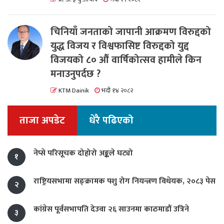
चिनियाँ जनताको जापानी आक्रमण विरुद्दको
युद्ध विजय र विश्वफासिष्ट विरुद्दको युद्द
विजयको ८० औं वार्षिकोत्सव हामीले किन
मनाउनुपर्दछ ?
KTM Dainik
भदौ १४ २०८२
ताजा अपडेट
धेरै पढिएको
नेप्से परिसूचक दोहोरो अङ्कले घट्यो
१
राष्ट्रियसभामा सङ्क्रामक पशु रोग नियन्त्रण विधेयक, २०८३ पेस
२
कांग्रेस पूर्वसभापति देउवा २६ साउनमा काठमाडौं उत्रिने
३