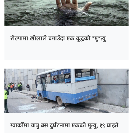
रोल्पामा खोलाले बगाउँदा एक वृद्धको *मृ*त्यु
ग्वार्कोमा यात्रु बस दुर्घटनामा एकको मृत्यु, १९ घाइते