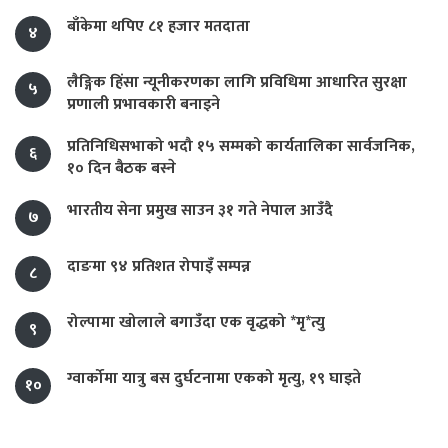
बाँकेमा थपिए ८१ हजार मतदाता
४
लैङ्गिक हिंसा न्यूनीकरणका लागि प्रविधिमा आधारित सुरक्षा
५
प्रणाली प्रभावकारी बनाइने
प्रतिनिधिसभाको भदौ १५ सम्मको कार्यतालिका सार्वजनिक,
६
१० दिन बैठक बस्ने
भारतीय सेना प्रमुख साउन ३१ गते नेपाल आउँदै
७
दाङमा ९४ प्रतिशत रोपाइँ सम्पन्न
८
रोल्पामा खोलाले बगाउँदा एक वृद्धको *मृ*त्यु
९
ग्वार्कोमा यात्रु बस दुर्घटनामा एकको मृत्यु, १९ घाइते
१०