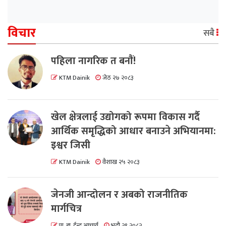
विचार
सबै
पहिला नागरिक त बनाैं!
KTM Dainik
जेठ २७ २०८३
खेल क्षेत्रलाई उद्योगको रूपमा विकास गर्दै
आर्थिक समृद्धिको आधार बनाउने अभियानमा:
इश्वर जिसी
KTM Dainik
वैशाख २५ २०८३
जेनजी आन्दोलन र अबको राजनीतिक
मार्गचित्र
प्रा. डा. ईन्दु आचार्य
भदौ २९ २०८२