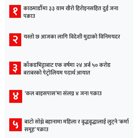
१
काठमाडौँमा ३३ ग्राम खैरो हिरोइनसहित दुई जना
पक्राउ
२
यस्तो छ आजका लागि विदेशी मुद्राको विनिमयदर
३
काँकडभिट्टाबाट एक वर्षमा २४ अर्ब ५० करोड
बराबरको पेट्रोलियम पदार्थ आयात
४
‘कल बाइसपास’मा संलग्न ४ जना पक्राउ
५
बाटो सोध्ने बहानामा महिला र वृद्धवृद्धालाई लुट्ने ‘कर्मा
समूह’ पक्राउ