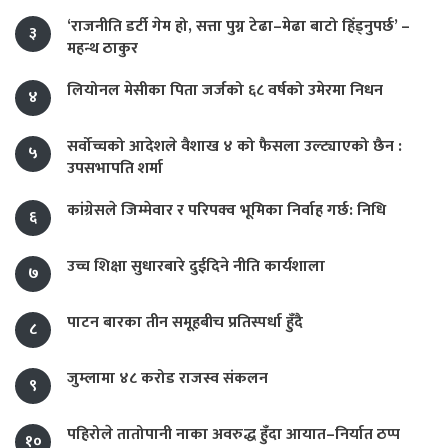
‘राजनीति डर्टी गेम हो, सत्ता पुग्न टेढा–मेढा बाटो हिँड्नुपर्छ’ –
३
महन्थ ठाकुर
लियोनल मेसीका पिता जर्जको ६८ वर्षको उमेरमा निधन
४
सर्वोच्चको आदेशले वैशाख ४ को फैसला उल्ट्याएको छैन :
५
उपसभापति शर्मा
कांग्रेसले जिम्मेवार र परिपक्व भूमिका निर्वाह गर्छ: निधि
६
उच्च शिक्षा सुधारबारे दुईदिने नीति कार्यशाला
७
पाटन बारका तीन समूहबीच प्रतिस्पर्धा हुँदै
८
जुम्लामा ४८ करोड राजस्व संकलन
९
पहिरोले तातोपानी नाका अवरुद्ध हुँदा आयात–निर्यात ठप्प
१०