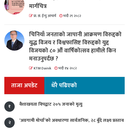
मार्गचित्र
प्रा. डा. ईन्दु आचार्य
भदौ २९ २०८२
चिनियाँ जनताको जापानी आक्रमण विरुद्दको
युद्ध विजय र विश्वफासिष्ट विरुद्दको युद्द
विजयको ८० औं वार्षिकोत्सव हामीले किन
मनाउनुपर्दछ ?
KTM Dainik
भदौ १४ २०८२
ताजा अपडेट
धेरै पढिएको
वैशाखयता विपद्बाट २०५ जनाको मृत्यु
१
‘अग्रगामी मोर्चा’को अवधारणा सार्वजनिक, २८ बुँदे लक्ष्य प्रस्ताव
२