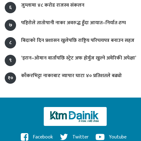
जुम्लामा ४८ करोड राजस्व संकलन
६
पहिरोले तातोपानी नाका अवरुद्ध हुँदा आयात–निर्यात ठप्प
७
बिदाको दिन प्रशासन खुलेपछि राष्ट्रिय परिचयपत्र बनाउन सहज
८
‘इरान–ओमान वार्तापछि स्ट्रेट अफ होर्मुज खुल्ने अमेरिकी अपेक्षा’
९
काँकरभिट्टा नाकाबाट व्यापार घाटा ४० प्रतिशतले बढ्यो
१०
Facebook
Twitter
Youtube