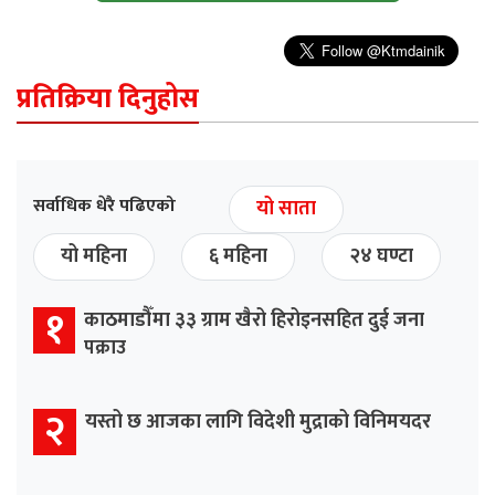
प्रतिक्रिया दिनुहोस
सर्वाधिक धेरै पढिएको
यो साता
यो महिना
६ महिना
२४ घण्टा
१
काठमाडौँमा ३३ ग्राम खैरो हिरोइनसहित दुई जना
पक्राउ
२
यस्तो छ आजका लागि विदेशी मुद्राको विनिमयदर