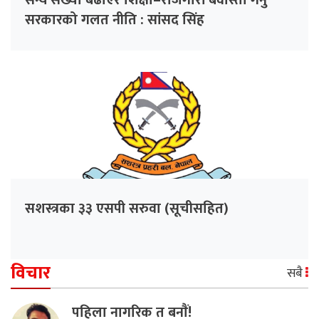
सैन्य संख्या बढाएर शिक्षा–रोजगारी बेवास्ता गर्नु
सरकारको गलत नीति : सांसद सिंह
सशस्त्रका ३३ एसपी सरुवा (सूचीसहित)
विचार
सबै
पहिला नागरिक त बनाैं!