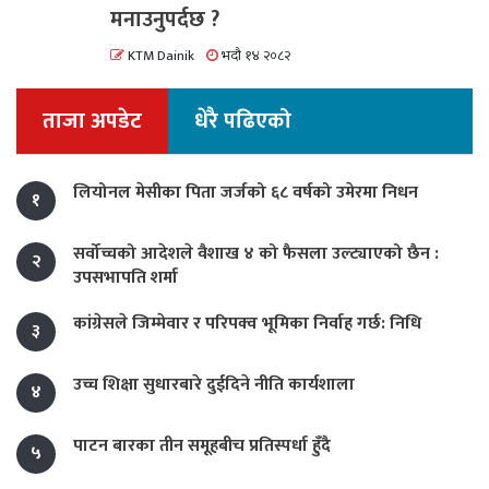
मनाउनुपर्दछ ?
KTM Dainik
भदौ १४ २०८२
ताजा अपडेट
धेरै पढिएको
लियोनल मेसीका पिता जर्जको ६८ वर्षको उमेरमा निधन
१
सर्वोच्चको आदेशले वैशाख ४ को फैसला उल्ट्याएको छैन :
२
उपसभापति शर्मा
कांग्रेसले जिम्मेवार र परिपक्व भूमिका निर्वाह गर्छ: निधि
३
उच्च शिक्षा सुधारबारे दुईदिने नीति कार्यशाला
४
पाटन बारका तीन समूहबीच प्रतिस्पर्धा हुँदै
५