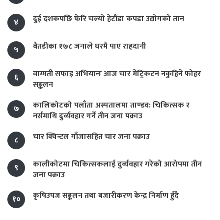
दुई दशकपछि फेरि चल्यो हेटौंडा कपडा उद्योगको तान
४
बैतडीका १७८ जनाले घरमै पाए राहदानी
५
वाग्मती सफाइ अभियानः आज चार मेट्रिकटन नकुहिने फोहर
६
सङ्कलन
कालिकोटको पलाँता अस्पतालमा ताण्डव: चिकित्सक र
७
नर्समाथि दुर्व्यवहार गर्ने तीन जना पक्राउ
चार क्विन्टल गाँजासहित चार जना पक्राउ
८
कालीकोटमा चिकित्सकलाई दुर्व्यवहार गरेको आरोपमा तीन
९
जना पक्राउ
कृषिउपज सङ्कलन तथा बजारीकरण केन्द्र निर्माण हुँदै
१०