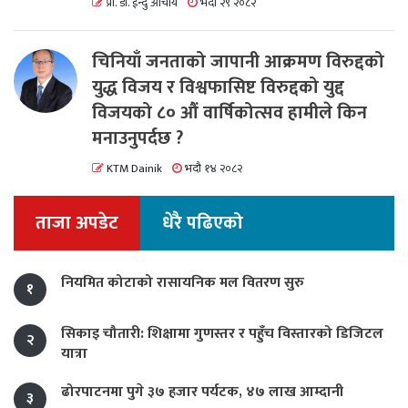
प्रा. डा. ईन्दु आचार्य
भदौ २९ २०८२
चिनियाँ जनताको जापानी आक्रमण विरुद्दको
युद्ध विजय र विश्वफासिष्ट विरुद्दको युद्द
विजयको ८० औं वार्षिकोत्सव हामीले किन
मनाउनुपर्दछ ?
KTM Dainik
भदौ १४ २०८२
ताजा अपडेट
धेरै पढिएको
नियमित कोटाको रासायनिक मल वितरण सुरु
१
सिकाइ चौतारी: शिक्षामा गुणस्तर र पहुँच विस्तारको डिजिटल
२
यात्रा
ढोरपाटनमा पुगे ३७ हजार पर्यटक, ४७ लाख आम्दानी
३