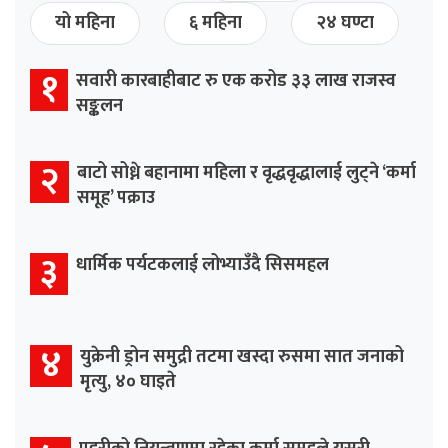
यो महिना
६ महिना
२४ घण्टा
१
सवारी कारबाहीबाट रु एक करोड ३३ लाख राजस्व
सङ्कलन
२
बाटो सोध्ने बहानामा महिला र वृद्धवृद्धालाई लुट्ने ‘कर्मा
समूह’ पक्राउ
३
धार्मिक पर्यटकलाई लोभ्याउँदै सिसमहल
४
युक्रेनी ड्रोन समुद्री तटमा खस्दा रुसमा सात जनाको
मृत्यु, ४० घाइते