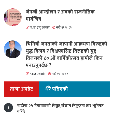
जेनजी आन्दोलन र अबको राजनीतिक
मार्गचित्र
प्रा. डा. ईन्दु आचार्य
भदौ २९ २०८२
चिनियाँ जनताको जापानी आक्रमण विरुद्दको
युद्ध विजय र विश्वफासिष्ट विरुद्दको युद्द
विजयको ८० औं वार्षिकोत्सव हामीले किन
मनाउनुपर्दछ ?
KTM Dainik
भदौ १४ २०८२
ताजा अपडेट
धेरै पढिएको
माडीमा २५ मेघावाटको विद्युत् लैजान निकुञ्जमा तार भूमिगत
१
गरिँदै