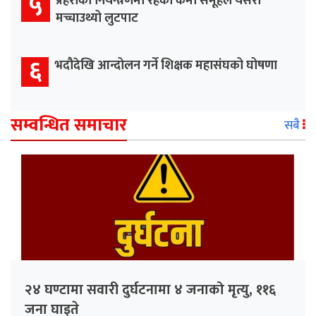
५
प्रहरीको नियन्त्रणमा रहेका कर्मा समूहले यसरी
मच्चाउथ्यो लुटपाट
६
भदौदेखि आन्दोलन गर्ने शिक्षक महासंघको घोषणा
सम्वन्धित समाचार
सबै
२४ घण्टामा सवारी दुर्घटनामा ४ जनाको मृत्यु, ११६
जना घाइते