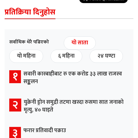
प्रतिक्रिया दिनुहोस
सर्वाधिक धेरै पढिएको
यो साता
यो महिना
६ महिना
२४ घण्टा
१
सवारी कारबाहीबाट रु एक करोड ३३ लाख राजस्व
सङ्कलन
२
युक्रेनी ड्रोन समुद्री तटमा खस्दा रुसमा सात जनाको
मृत्यु, ४० घाइते
३
फरार प्रतिवादी पक्राउ