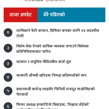
KTM Dainik
भदौ १४ २०८२
ताजा अपडेट
धेरै पढिएको
लामिछाने फेरि कप्तान, प्रिमियर कपका लागि १४ सदस्यीय
१
टोली
विशेष सेवा ऐनको साविक व्यवस्था जगाउने विधेयक
२
प्रतिनिधिसभाबाट पारित
सरकार र लघुवित्त पीडितबीच वार्ता सुरु
३
सरकारी औषधी खरिदमा निष्पक्ष प्रतिस्पर्धाको माग
४
प्रधानमन्त्री बालेन्द्र शाहसँग चिनियाँ राजदूत माओमिङको
५
भेटवार्ता
फिफा अध्यक्ष इन्फान्टिनो विवादमा, ‘विश्वास तोडेको’
६