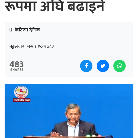
रूपमा अघि बढाइने
केटिएम दैनिक
मङ्गलवार, असार १० २०८२
483
SHARES