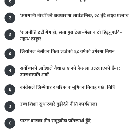
१
‘अग्रगामी मोर्चा’को अवधारणा सार्वजनिक, २८ बुँदे लक्ष्य प्रस्ताव
२
‘राजनीति डर्टी गेम हो, सत्ता पुग्न टेढा–मेढा बाटो हिँड्नुपर्छ’ –
३
महन्थ ठाकुर
लियोनल मेसीका पिता जर्जको ६८ वर्षको उमेरमा निधन
४
सर्वोच्चको आदेशले वैशाख ४ को फैसला उल्ट्याएको छैन :
५
उपसभापति शर्मा
कांग्रेसले जिम्मेवार र परिपक्व भूमिका निर्वाह गर्छ: निधि
६
उच्च शिक्षा सुधारबारे दुईदिने नीति कार्यशाला
७
पाटन बारका तीन समूहबीच प्रतिस्पर्धा हुँदै
८