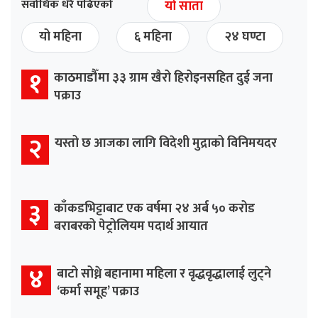
सर्वाधिक धेरै पढिएको
यो साता
यो महिना
६ महिना
२४ घण्टा
१
काठमाडौँमा ३३ ग्राम खैरो हिरोइनसहित दुई जना
पक्राउ
२
यस्तो छ आजका लागि विदेशी मुद्राको विनिमयदर
३
काँकडभिट्टाबाट एक वर्षमा २४ अर्ब ५० करोड
बराबरको पेट्रोलियम पदार्थ आयात
४
बाटो सोध्ने बहानामा महिला र वृद्धवृद्धालाई लुट्ने
‘कर्मा समूह’ पक्राउ