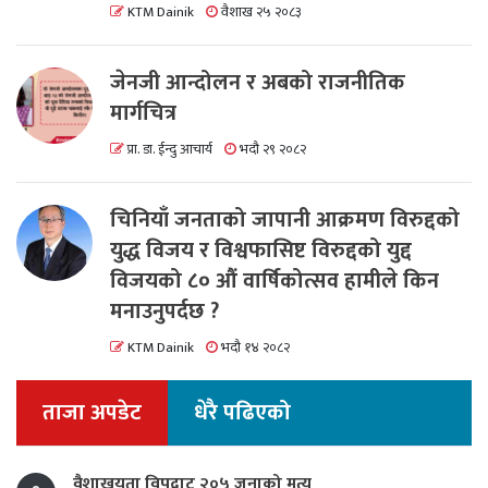
KTM Dainik
वैशाख २५ २०८३
जेनजी आन्दोलन र अबको राजनीतिक
मार्गचित्र
प्रा. डा. ईन्दु आचार्य
भदौ २९ २०८२
चिनियाँ जनताको जापानी आक्रमण विरुद्दको
युद्ध विजय र विश्वफासिष्ट विरुद्दको युद्द
विजयको ८० औं वार्षिकोत्सव हामीले किन
मनाउनुपर्दछ ?
KTM Dainik
भदौ १४ २०८२
ताजा अपडेट
धेरै पढिएको
वैशाखयता विपद्बाट २०५ जनाको मृत्यु