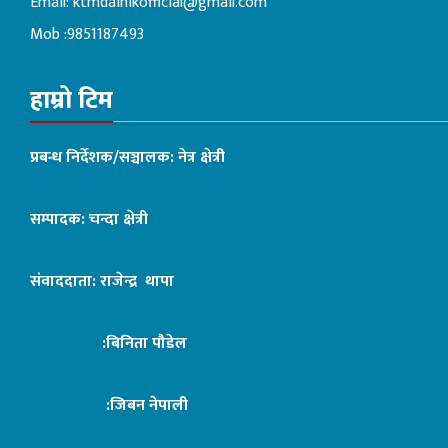
Email:
ktmdainikofficial@gmail.com
Mob :9851187493
हाम्रो टिम
प्रबन्ध निर्देशक/सञ्चालक: नेत्र क्षेत्री
सम्पादक: चन्दा क्षेत्री
संवाददाता: राजेन्द्र थापा
:बिनिता पौडेल
:जिबन नेपाली