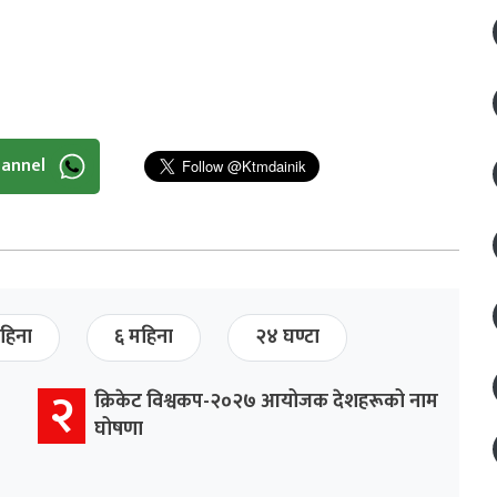
hannel
हिना
६ महिना
२४ घण्टा
२
क्रिकेट विश्वकप-२०२७ आयोजक देशहरूको नाम
घोषणा