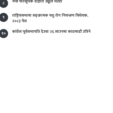
नेप्से परिसूचक दोहोरो अङ्कले घट्यो
८
राष्ट्रियसभामा सङ्क्रामक पशु रोग नियन्त्रण विधेयक,
९
२०८३ पेस
कांग्रेस पूर्वसभापति देउवा २६ साउनमा काठमाडौं उत्रिने
१०