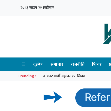
२०८३ साउन २१ बिहीबार
गृहपेज
समाचार
राजनीति
फिचर
प
Trending :
काठमाडौँ महानगरपालिका
#