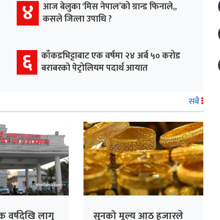
४
आज बेलुका ‘मिस नेपाल’को ग्रान्ड फिनाले,,
कसले जित्ला उपाधि ?
६
काँकडभिट्टाबाट एक वर्षमा २४ अर्ब ५० करोड
बराबरको पेट्रोलियम पदार्थ आयात
सबै
क वर्षदेखि लागु
सुनको मूल्य आठ हजारले