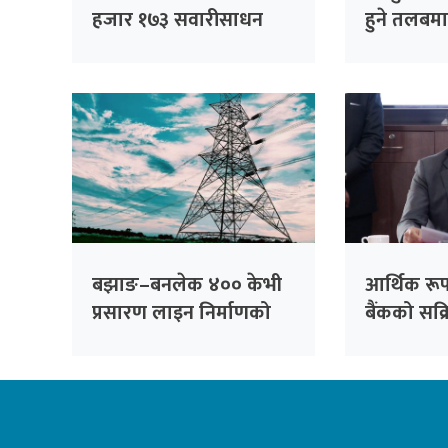
हजार १७३ सवारीसाधन
हुने तलबम
कारबाहीमा
कसको कत
बझाङ–बनलेक ४०० केभी
आर्थिक रूपा
प्रसारण लाइन निर्माणको
बैंकको सक्
बाटो खुल्यो
आवश्यक छः अ