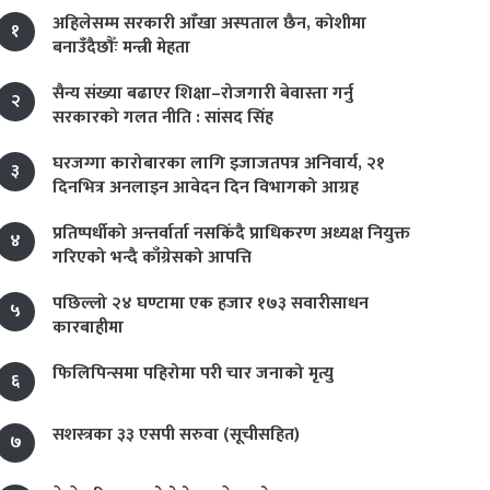
अहिलेसम्म सरकारी आँखा अस्पताल छैन, कोशीमा
१
बनाउँदैछौँः मन्त्री मेहता
सैन्य संख्या बढाएर शिक्षा–रोजगारी बेवास्ता गर्नु
२
सरकारको गलत नीति : सांसद सिंह
घरजग्गा कारोबारका लागि इजाजतपत्र अनिवार्य, २१
३
दिनभित्र अनलाइन आवेदन दिन विभागको आग्रह
प्रतिष्पर्धीको अन्तर्वार्ता नसकिँदै प्राधिकरण अध्यक्ष नियुक्त
४
गरिएको भन्दै काँग्रेसको आपत्ति
पछिल्लो २४ घण्टामा एक हजार १७३ सवारीसाधन
५
कारबाहीमा
फिलिपिन्समा पहिरोमा परी चार जनाको मृत्यु
६
सशस्त्रका ३३ एसपी सरुवा (सूचीसहित)
७