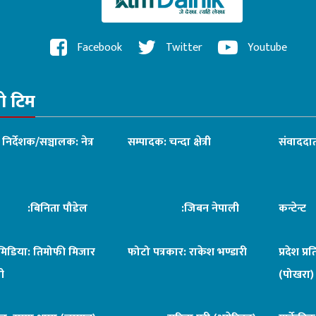
Facebook
Twitter
Youtube
रो टिम
ध निर्देशक/सञ्चालक: नेत्र
सम्पादक: चन्दा क्षेत्री
संवाददात
िनिता पौडेल
:जिबन नेपाली
कन्टेन्
िमिडिया: तिमोफी मिजार
फोटो पत्रकार: राकेश भण्डारी
प्रदेश प्र
ी
(पोखरा)