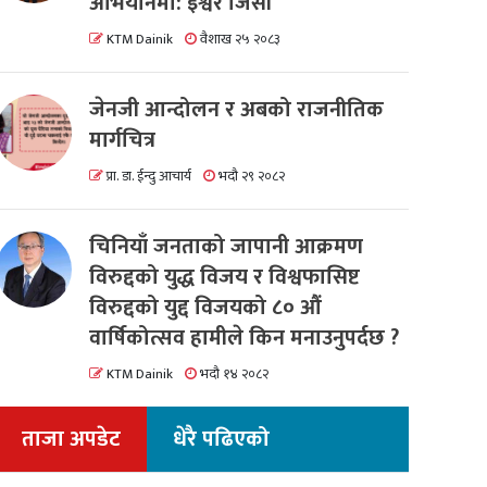
अभियानमा: इश्वर जिसी
KTM Dainik
वैशाख २५ २०८३
जेनजी आन्दोलन र अबको राजनीतिक
मार्गचित्र
प्रा. डा. ईन्दु आचार्य
भदौ २९ २०८२
चिनियाँ जनताको जापानी आक्रमण
विरुद्दको युद्ध विजय र विश्वफासिष्ट
विरुद्दको युद्द विजयको ८० औं
वार्षिकोत्सव हामीले किन मनाउनुपर्दछ ?
KTM Dainik
भदौ १४ २०८२
ताजा अपडेट
धेरै पढिएको