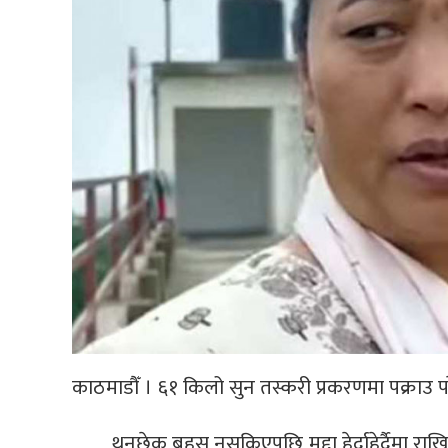
काठमाडौँ । ६१ किलो सुन तस्करी प्रकरणमा पक्राउ परेक
थुनछेक बहस नसकिएपछि मुद्दा हेर्दाहेर्दैमा राख