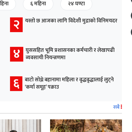
हिना
६ महिना
२४ घण्टा
२
यस्तो छ आजका लागि विदेशी मुद्राको विनिमयदर
४
घुससहित भूमि प्रशासनका कर्मचारी र लेखापढी
व्यवसायी नियन्त्रणमा
६
बाटो सोध्ने बहानामा महिला र वृद्धवृद्धालाई लुट्ने
‘कर्मा समूह’ पक्राउ
सबै