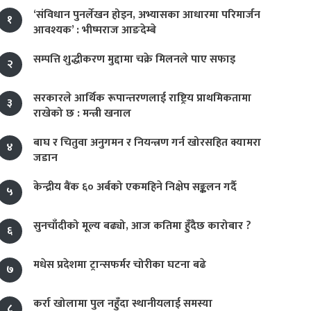
‘संविधान पुनर्लेखन होइन, अभ्यासका आधारमा परिमार्जन
१
आवश्यक’ : भीष्मराज आङदेम्बे
सम्पत्ति शुद्धीकरण मुद्दामा चक्रे मिलनले पाए सफाइ
२
सरकारले आर्थिक रूपान्तरणलाई राष्ट्रिय प्राथमिकतामा
३
राखेको छ : मन्त्री खनाल
बाघ र चितुवा अनुगमन र नियन्त्रण गर्न खोरसहित क्यामरा
४
जडान
केन्द्रीय बैंक ६० अर्बको एकमहिने निक्षेप सङ्कलन गर्दै
५
सुनचाँदीको मूल्य बढ्यो, आज कतिमा हुँदैछ कारोबार ?
६
मधेस प्रदेशमा ट्रान्सफर्मर चोरीका घटना बढे
७
कर्रा खोलामा पुल नहुँदा स्थानीयलाई समस्या
८