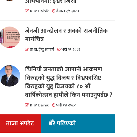
अभियानमा: इश्वर जिसी
KTM Dainik
वैशाख २५ २०८३
जेनजी आन्दोलन र अबको राजनीतिक
मार्गचित्र
प्रा. डा. ईन्दु आचार्य
भदौ २९ २०८२
चिनियाँ जनताको जापानी आक्रमण
विरुद्दको युद्ध विजय र विश्वफासिष्ट
विरुद्दको युद्द विजयको ८० औं
वार्षिकोत्सव हामीले किन मनाउनुपर्दछ ?
KTM Dainik
भदौ १४ २०८२
ताजा अपडेट
धेरै पढिएको