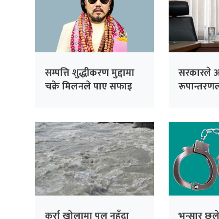
सम्पत्ति शुद्धीकरण मुद्दामा
सरकारले आ
चक्रे मिलनले पाए सफाइ
रूपान्तरणला
प्राथमिकता
मन्त्री खना
कर्रा खोलामा पुल नहुँदा
भन्सार छल