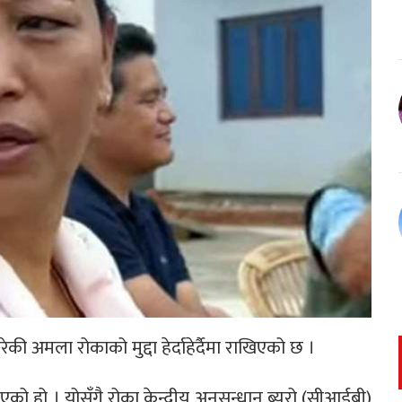
ी अमला रोकाको मुद्दा हेर्दाहेर्दैमा राखिएको छ ।
िएको हो । योसँगै रोका केन्द्रीय अनुसन्धान ब्युरो (सीआईबी)