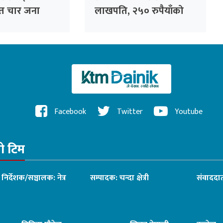
त चार जना
लाखपति, २५० रुपैयाँको
खरिदमा १० लाख पुरस्कार
Facebook
Twitter
Youtube
रो टिम
ध निर्देशक/सञ्चालक: नेत्र
सम्पादक: चन्दा क्षेत्री
संवाददात