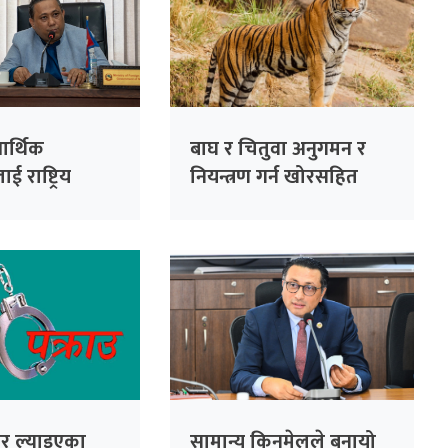
र्थिक
बाघ र चितुवा अनुगमन र
ई राष्ट्रिय
नियन्त्रण गर्न खोरसहित
मा राखेको छ :
क्यामरा जडान
ल
ेर ल्याइएका
सामान्य किनमेलले बनायो