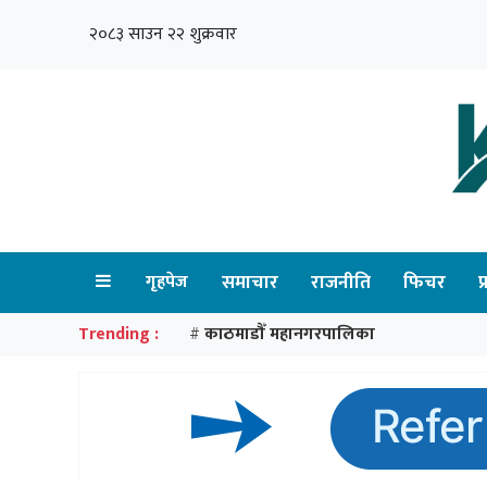
२०८३ साउन २२ शुक्रवार
गृहपेज
समाचार
राजनीति
फिचर
प
Trending :
काठमाडौँ महानगरपालिका
#