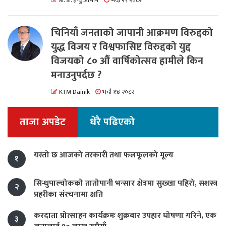
प्रा. डा. ईन्दु आचार्य
भदौ २९ २०८२
चिनियाँ जनताको जापानी आक्रमण विरुद्दको
युद्ध विजय र विश्वफासिष्ट विरुद्दको युद्द
विजयको ८० औं वार्षिकोत्सव हामीले किन
मनाउनुपर्दछ ?
KTM Dainik
भदौ १४ २०८२
ताजा अपडेट
धेरै पढिएको
यस्तो छ आजको तरकारी तथा फलफूलको मूल्य
१
सिन्धुपाल्चोकको तातोपानी भन्सार क्षेत्रमा सुख्खा पहिरो, सशस्त्र
२
प्रहरीका संरचनामा क्षति
करदाता प्रोत्साहन कार्यक्रमः शुक्रबार उपहार घोषणा गरिने, एक
३