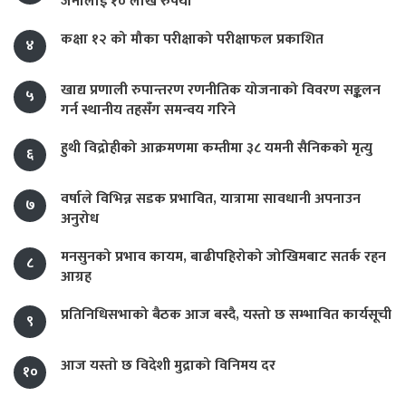
जनालाई १० लाख रुपैयाँ
कक्षा १२ को मौका परीक्षाको परीक्षाफल प्रकाशित
४
खाद्य प्रणाली रुपान्तरण रणनीतिक योजनाको विवरण सङ्कलन
५
गर्न स्थानीय तहसँग समन्वय गरिने
हुथी विद्रोहीको आक्रमणमा कम्तीमा ३८ यमनी सैनिकको मृत्यु
६
वर्षाले विभिन्न सडक प्रभावित, यात्रामा सावधानी अपनाउन
७
अनुरोध
मनसुनको प्रभाव कायम, बाढीपहिरोको जोखिमबाट सतर्क रहन
८
आग्रह
प्रतिनिधिसभाको बैठक आज बस्दै, यस्तो छ सम्भावित कार्यसूची
९
आज यस्तो छ विदेशी मुद्राको विनिमय दर
१०