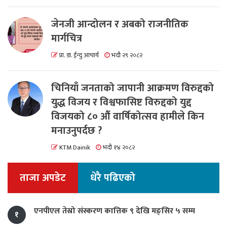
जेनजी आन्दोलन र अबको राजनीतिक
मार्गचित्र
प्रा. डा. ईन्दु आचार्य
भदौ २९ २०८२
चिनियाँ जनताको जापानी आक्रमण विरुद्दको
युद्ध विजय र विश्वफासिष्ट विरुद्दको युद्द
विजयको ८० औं वार्षिकोत्सव हामीले किन
मनाउनुपर्दछ ?
KTM Dainik
भदौ १४ २०८२
ताजा अपडेट
धेरै पढिएको
एनपीएल तेस्रो संस्करण कात्तिक ९ देखि मङ्सिर ५ सम्म
१