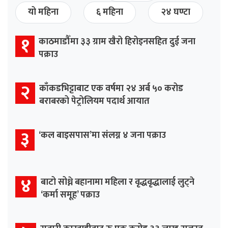
यो महिना
६ महिना
२४ घण्टा
१
काठमाडौँमा ३३ ग्राम खैरो हिरोइनसहित दुई जना
पक्राउ
२
काँकडभिट्टाबाट एक वर्षमा २४ अर्ब ५० करोड
बराबरको पेट्रोलियम पदार्थ आयात
३
‘कल बाइसपास’मा संलग्न ४ जना पक्राउ
४
बाटो सोध्ने बहानामा महिला र वृद्धवृद्धालाई लुट्ने
‘कर्मा समूह’ पक्राउ