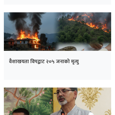
वैशाखयता विपद्बाट २०५ जनाको मृत्यु