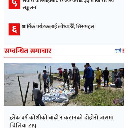
५
सवारी कारबाहीबाट रु एक करोड ३३ लाख राजस्व
सङ्कलन
६
धार्मिक पर्यटकलाई लोभ्याउँदै सिसमहल
सम्वन्धित समाचार
सबै
हरेक वर्ष कोशीको बाढी र कटानको दोहोरो त्रासमा
चिलिया टापु