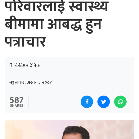
परिवारलाई स्वास्थ्य
बीमामा आबद्ध हुन
पत्राचार
केटिएम दैनिक
मङ्गलवार, असार ३ २०८२
587
SHARES