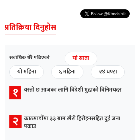
प्रतिक्रिया दिनुहोस
सर्वाधिक धेरै पढिएको
यो साता
यो महिना
६ महिना
२४ घण्टा
१
यस्तो छ आजका लागि विदेशी मुद्राको विनिमयदर
२
काठमाडौँमा ३३ ग्राम खैरो हिरोइनसहित दुई जना
पक्राउ