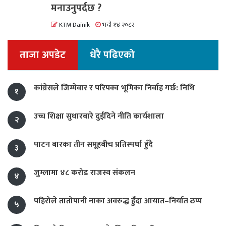
मनाउनुपर्दछ ?
KTM Dainik
भदौ १४ २०८२
ताजा अपडेट
धेरै पढिएको
कांग्रेसले जिम्मेवार र परिपक्व भूमिका निर्वाह गर्छ: निधि
१
उच्च शिक्षा सुधारबारे दुईदिने नीति कार्यशाला
२
पाटन बारका तीन समूहबीच प्रतिस्पर्धा हुँदै
३
जुम्लामा ४८ करोड राजस्व संकलन
४
पहिरोले तातोपानी नाका अवरुद्ध हुँदा आयात–निर्यात ठप्प
५