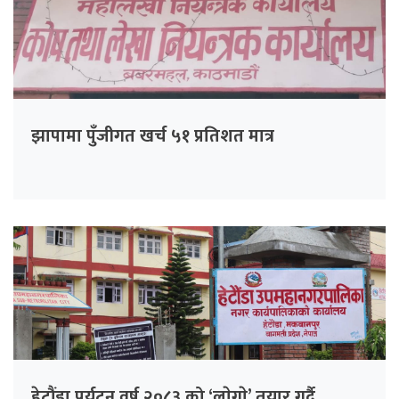
झापामा पुँजीगत खर्च ५१ प्रतिशत मात्र
हेटौंडा पर्यटन वर्ष २०८३ को ‘लाेगाे’ तयार गर्दै